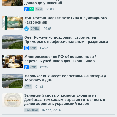
Дошло до унижений
06:03
СМИ
МЧС России желает позитива и лучезарного
настроения!
06:03
ОФИЦ.
Олег Кожемяко поздравил строителей
Приморья с профессиональным праздником
04:27
СМИ
Минпросвещения РФ обновило новый
перечень учебников для школьников
02:24
СМИ
Марочко: ВСУ несут колоссальные потери у
Торского в ДНР
01:42
СМИ
Зеленский снова отказался уходить из
Донбасса, тем самым выразил готовность и
далее хоронить украинский народ
Вчера, 22:54
ПАБЛИКИ