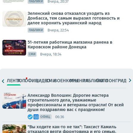
Вчера, 20:37
ПАБЛИКИ
Зеленский снова отказался уходить из
Донбасса, тем самым выразил готовность и
далее хоронить украинский народ
Вчера, 22:54
ПАБЛИКИ
51-летняя работница магазина ранена в
Кировском районе Донецка
Вчера, 18:34
СМИ
ЛЕНТА
ТОП
ОФИЦ.
ВИДЕО
СМИ
ВОЕНКОРЫ
МНЕНИЯ
ПАБЛИКИ
ФОТО
ЛОНГРИДЫ
Александр Волошин: Дорогие мастера
строительного дела, уважаемые
профессионалы и ветераны отрасли! От всей
души поздравляю вас с праздником!
06:36
ОФИЦ.
"Вы ходите как-то не так": Таксист Камиль
отказался везти фронтовика и его семью.