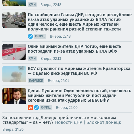
Вчера, 22:18
СМИ
По сообщению Главы ДНР, сегодня в республике
из-за атак ударных украинских БПЛА погиб
один человек, еще шесть мирных жителей
получили ранения разной степени тяжести
Вчера, 22:13
ОФИЦ.
Один мирный житель ДНР погиб, еще шесть
пострадали из-за атак ударных БПЛА ВФУ
Вчера, 22:13
СМИ
ВСУ стреляют по мирным жителям Краматорска
— с целью дискредитации ВС РФ
Вчера, 22:04
ПАБЛИКИ
Денис Пушилин: Один человек погиб, еще шесть
мирных жителей Республики пострадали
сегодня из-за атак ударных БПЛА ВФУ
Вчера, 22:00
ОФИЦ.
За последний год Донецк приблизился к московским
стандартам? – да – нет//
Новости ДНР | Блокнот Донецк
Вчера, 21:36