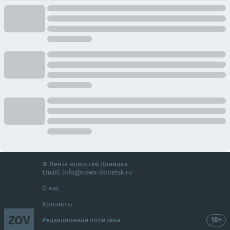
© Лента новостей Донецка
Email:
info@news-donetsk.ru
О нас
Контакты
ZOV
18+
Редакционная политика