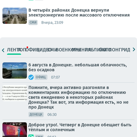
В четырёх районах Донецка вернули
электроэнергию после массового отключения
Вчера, 23:09
СМИ
ЛЕНТА
ТОП
ОФИЦ.
ВИДЕО
СМИ
ВОЕНКОРЫ
МНЕНИЯ
ПАБЛИКИ
ФОТО
ЛОНГРИДЫ
6 августа в Донецке:. небольшая облачность,
без осадков
07:07
ОФИЦ.
Помните, вчера активно разгоняли в
комментариях информацию по отключению
света ежедневно в некоторых районах
Донецка? Так вот, эта информация есть, но не
про Донецк
06:30
ДОНЕЦК
Доброе утро!. Четверг в Донецке обещает быть
тёплым и солнечным