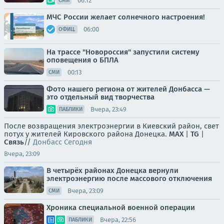
06:12
СМИ
МЧС России желает солнечного настроения!
06:00
ОФИЦ.
На трассе "Новороссия" запустили систему
оповещения о БПЛА
00:13
СМИ
Фото нашего региона от жителей Донбасса —
это отдельный вид творчества
Вчера, 23:49
ПАБЛИКИ
После возвращения электроэнергии в Киевский район, свет
потух у жителей Кировского района Донецка.
MAX
|
TG
|
Связь
//
Донбасс Сегодня
Вчера, 23:09
В четырёх районах Донецка вернули
электроэнергию после массового отключения
Вчера, 23:09
СМИ
Хроника специальной военной операции
Вчера, 22:56
ПАБЛИКИ