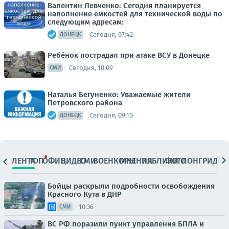
Валентин Левченко: Сегодня планируется
наполнение емкостей для технической воды по
следующим адресам:
Сегодня, 07:42
ДОНЕЦК
Ребёнок пострадал при атаке ВСУ в Донецке
Сегодня, 10:09
СМИ
Наталья Бегуненко: Уважаемые жители
Петровского района
Сегодня, 09:10
ДОНЕЦК
ЛЕНТА
ТОП
ОФИЦ.
ВИДЕО
СМИ
ВОЕНКОРЫ
МНЕНИЯ
ПАБЛИКИ
ФОТО
ЛОНГРИДЫ
Бойцы раскрыли подробности освобождения
Красного Кута в ДНР
10:36
СМИ
ВС РФ поразили пункт управления БПЛА и