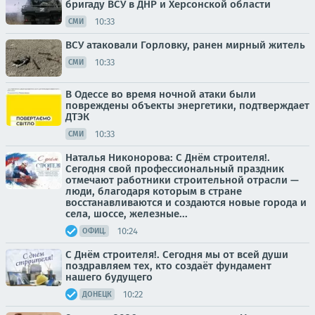
бригаду ВСУ в ДНР и Херсонской области
10:33
СМИ
ВСУ атаковали Горловку, ранен мирный житель
10:33
СМИ
В Одессе во время ночной атаки были
повреждены объекты энергетики, подтверждает
ДТЭК
10:33
СМИ
Наталья Никонорова: С Днём строителя!.
Сегодня свой профессиональный праздник
отмечают работники строительной отрасли —
люди, благодаря которым в стране
восстанавливаются и создаются новые города и
села, шоссе, железные...
10:24
ОФИЦ.
С Днём строителя!. Сегодня мы от всей души
поздравляем тех, кто создаёт фундамент
нашего будущего
10:22
ДОНЕЦК