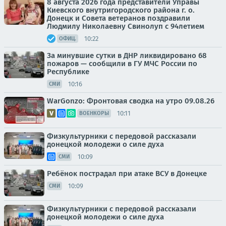
8 августа 2026 года представители Управы
Киевского внутригородского района г. о.
Донецк и Совета ветеранов поздравили
Людмилу Николаевну Свинолуп с 94летием
10:22
ОФИЦ.
За минувшие сутки в ДНР ликвидировано 68
пожаров — сообщили в ГУ МЧС России по
Республике
10:16
СМИ
WarGonzo: Фронтовая сводка на утро 09.08.26
10:11
ВОЕНКОРЫ
Физкультурники с передовой рассказали
донецкой молодежи о силе духа
10:09
СМИ
Ребёнок пострадал при атаке ВСУ в Донецке
10:09
СМИ
Физкультурники с передовой рассказали
донецкой молодежи о силе духа