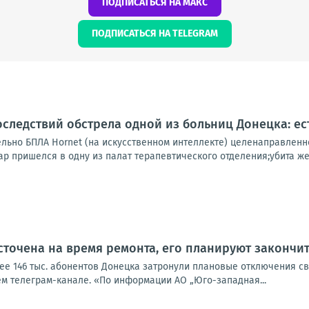
ПОДПИСАТЬСЯ НА МАКС
ПОДПИСАТЬСЯ НА TELEGRAM
следствий обстрела одной из больниц Донецка: ес
ельно БПЛА Hornet (на искусственном интеллекте) целенаправленн
ар пришелся в одну из палат терапевтического отделения;убита же
сточена на время ремонта, его планируют закончит
лее 146 тыс. абонентов Донецка затронули плановые отключения с
ем телеграм-канале. «По информации АО „Юго-западная...