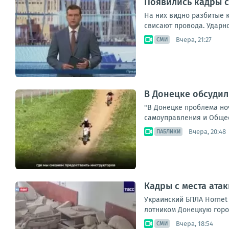
Появились кадры с
На них видно разбитые к
свисают провода. Ударн
Вчера, 21:27
СМИ
В Донецке обсудил
"В Донецке проблема но
самоуправления и Общест
Вчера, 20:48
ПАБЛИКИ
Кадры с места ата
Укра­ин­ский БПЛА Hornet а
лот­ни­ком Донец­кую город
Вчера, 18:54
СМИ