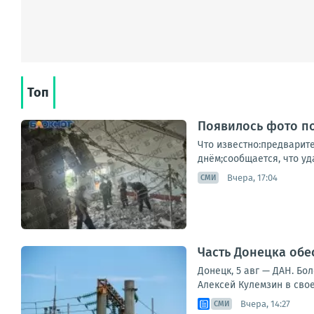
Топ
Появилось фото по
Что известно:предварит
днём;сообщается, что уд
Вчера, 17:04
СМИ
Часть Донецка обе
Донецк, 5 авг — ДАН. Бо
Алексей Кулемзин в сво
Вчера, 14:27
СМИ