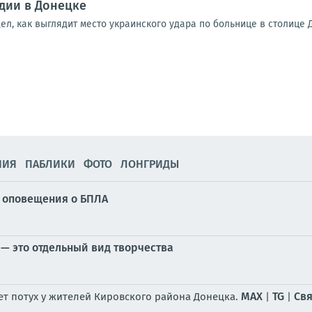
едии в Донецке
л, как выглядит место украинского удара по больнице в столице 
НИЯ
ПАБЛИКИ
ФОТО
ЛОНГРИДЫ
у оповещения о БПЛА
— это отдельный вид творчества
MAX
TG
Свя
ет потух у жителей Кировского района Донецка.
|
|