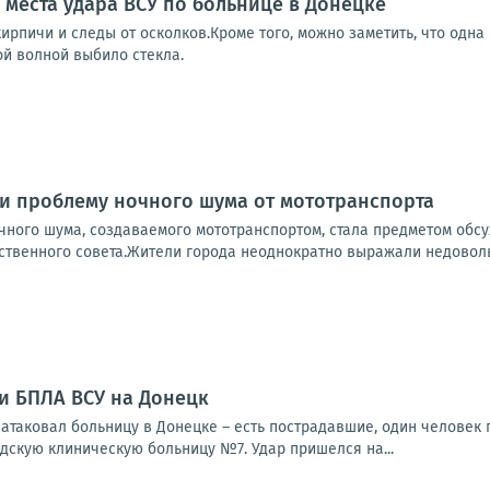
 места удара ВСУ по больнице в Донецке
ирпичи и следы от осколков.Кроме того, можно заметить, что одна
ой волной выбило стекла.
и проблему ночного шума от мототранспорта
чного шума, создаваемого мототранспортом, стала предметом обсу
венного совета.Жители города неоднократно выражали недовольств
ки БПЛА ВСУ на Донецк
та­ко­вал боль­ни­цу в Донец­ке – есть постра­дав­шие, один чело­век пог
­скую кли­ни­че­скую боль­ни­цу №7. Удар при­шел­ся на...