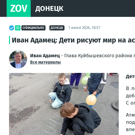
ZOV
ДОНЕЦК
1 июня 2026, 18:57
ОФИЦИАЛЬНО
ДОНЕЦК
Иван Адамец: Дети рисуют мир на 
Иван Адамец
- Глава Куйбышевского района г
Все материалы
Дет
В п
доб
С о
Атм
под
впе