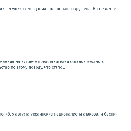
 из несущих стен здания полностью разрушена. На ее месте
ждения на встрече представителей органов местного
о по этому поводу, что стало...
иб. 5 авгу­ста укра­ин­ские наци­о­на­ли­сты ата­ко­ва­ли бес­пи­