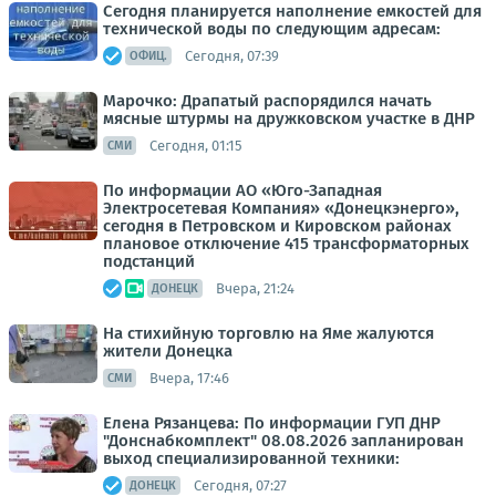
Сегодня планируется наполнение емкостей для
технической воды по следующим адресам:
Сегодня, 07:39
ОФИЦ.
Марочко: Драпатый распорядился начать
мясные штурмы на дружковском участке в ДНР
Сегодня, 01:15
СМИ
По информации АО «Юго-Западная
Электросетевая Компания» «Донецкэнерго»,
сегодня в Петровском и Кировском районах
плановое отключение 415 трансформаторных
подстанций
Вчера, 21:24
ДОНЕЦК
На стихийную торговлю на Яме жалуются
жители Донецка
Вчера, 17:46
СМИ
Елена Рязанцева: По информации ГУП ДНР
"Донснабкомплект" 08.08.2026 запланирован
выход специализированной техники:
Сегодня, 07:27
ДОНЕЦК