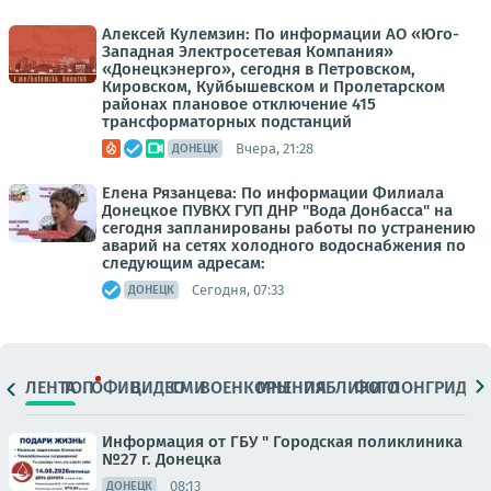
Алексей Кулемзин: По информации АО «Юго-
Западная Электросетевая Компания»
«Донецкэнерго», сегодня в Петровском,
Кировском, Куйбышевском и Пролетарском
районах плановое отключение 415
трансформаторных подстанций
Вчера, 21:28
ДОНЕЦК
Елена Рязанцева: По информации Филиала
Донецкое ПУВКХ ГУП ДНР "Вода Донбасса" на
сегодня запланированы работы по устранению
аварий на сетях холодного водоснабжения по
следующим адресам:
Сегодня, 07:33
ДОНЕЦК
ЛЕНТА
ТОП
ОФИЦ.
ВИДЕО
СМИ
ВОЕНКОРЫ
МНЕНИЯ
ПАБЛИКИ
ФОТО
ЛОНГРИДЫ
Информация от ГБУ " Городская поликлиника
№27 г. Донецка
08:13
ДОНЕЦК