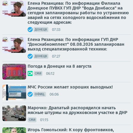
Елена Рязанцева: По информации Филиала
Донецкое ПУВКХ ГУП ДНР "Вода Донбасса" на
сегодня запланированы работы по устранению
аварий на сетях холодного водоснабжения по
следующим адресам:
07:33
ДОНЕЦК
Елена Рязанцева: По информации ГУП ДНР
"Донснабкомплект" 08.08.2026 запланирован
выход специализированной техники:
07:27
ДОНЕЦК
Погода в Донецке на 8 августа
06:12
СМИ
МЧС России желает хороших выходных!
06:06
ОФИЦ.
Марочко: Драпатый распорядился начать
мясные штурмы на дружковском участке в ДНР
01:15
СМИ
Игорь Гомольский: К хору фронтовиков,