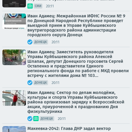
20:11
СМИ
Иван Адамец: Межрайонная ИФНС России № 9
по Донецкой Народной Республике проведет
выездной прием в Управе Куйбышевского
внутригородского района администрации
городского округа Донецк
20:11
ДОНЕЦК
Иван Адамец: Заместитель руководителя
Управы Куйбышевского района Алексей
Шлапак, депутат Донецкого горсовета Сергей
Остапенко и представители Единого
регионального фонда по работе с МКД провели
встречу с жителями дома № 103...
20:11
ДОНЕЦК
Иван Адамец: Сектор по делам молодёжи,
культуры и спорта Управы Куйбышевского
района организовал зарядку к Всероссийской
акции, приуроченной к празднованию Дня
физкультурника
20:11
ДОНЕЦК
Макеевка-2042: Глава ДНР задал вектор