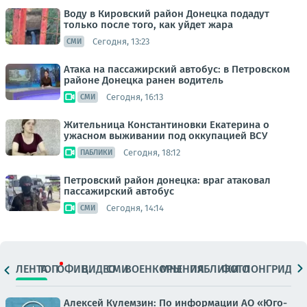
Воду в Кировский район Донецка подадут
только после того, как уйдет жара
Сегодня, 13:23
СМИ
Атака на пассажирский автобус: в Петровском
районе Донецка ранен водитель
Сегодня, 16:13
СМИ
Жительница Константиновки Екатерина о
ужасном выживании под оккупацией ВСУ
Сегодня, 18:12
ПАБЛИКИ
Петровский район донецка: враг атаковал
пассажирский автобус
Сегодня, 14:14
СМИ
ЛЕНТА
ТОП
ОФИЦ.
ВИДЕО
СМИ
ВОЕНКОРЫ
МНЕНИЯ
ПАБЛИКИ
ФОТО
ЛОНГРИДЫ
Алексей Кулемзин: По информации АО «Юго-