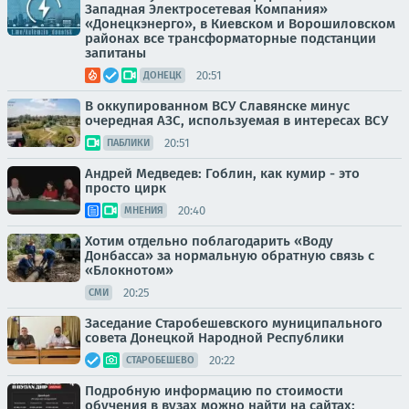
Западная Электросетевая Компания»
«Донецкэнерго», в Киевском и Ворошиловском
районах все трансформаторные подстанции
запитаны
20:51
ДОНЕЦК
В оккупированном ВСУ Славянске минус
очередная АЗС, используемая в интересах ВСУ
20:51
ПАБЛИКИ
Андрей Медведев: Гоблин, как кумир - это
просто цирк
20:40
МНЕНИЯ
Хотим отдельно поблагодарить «Воду
Донбасса» за нормальную обратную связь с
«Блокнотом»
20:25
СМИ
Заседание Старобешевского муниципального
совета Донецкой Народной Республики
20:22
СТАРОБЕШЕВО
Подробную информацию по стоимости
обучения в вузах можно найти на сайтах: