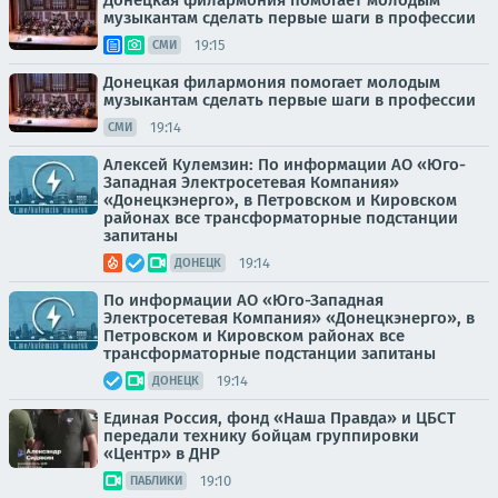
Донецкая филармония помогает молодым
музыкантам сделать первые шаги в профессии
19:15
СМИ
Донецкая филармония помогает молодым
музыкантам сделать первые шаги в профессии
19:14
СМИ
Алексей Кулемзин: По информации АО «Юго-
Западная Электросетевая Компания»
«Донецкэнерго», в Петровском и Кировском
районах все трансформаторные подстанции
запитаны
19:14
ДОНЕЦК
По информации АО «Юго-Западная
Электросетевая Компания» «Донецкэнерго», в
Петровском и Кировском районах все
трансформаторные подстанции запитаны
19:14
ДОНЕЦК
Единая Россия, фонд «Наша Правда» и ЦБСТ
передали технику бойцам группировки
«Центр» в ДНР
19:10
ПАБЛИКИ