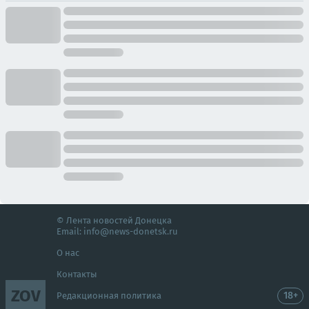
© Лента новостей Донецка
Email:
info@news-donetsk.ru
О нас
Контакты
ZOV
18+
Редакционная политика