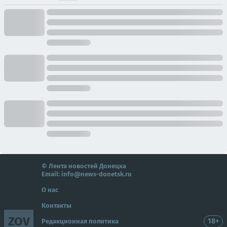
© Лента новостей Донецка
Email:
info@news-donetsk.ru
О нас
Контакты
ZOV
18+
Редакционная политика