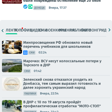
были повреждены остекление еще 20 окон
Вчера, 17:37
ДОНЕЦК
ЛЕНТА
ТОП
ОФИЦ.
ВИДЕО
СМИ
ВОЕНКОРЫ
МНЕНИЯ
ПАБЛИКИ
ФОТО
ЛОНГРИДЫ
Минпросвещения РФ обновило новый
перечень учебников для школьников
02:24
СМИ
Марочко: ВСУ несут колоссальные потери у
Торского в ДНР
01:42
СМИ
Зеленский снова отказался уходить из
Донбасса, тем самым выразил готовность и
далее хоронить украинский народ
Вчера, 22:54
ПАБЛИКИ
В ДНР с 10 по 19 августа пройдёт
профилактическая отработка "МОТО-СТОП"
Вчера, 22:42