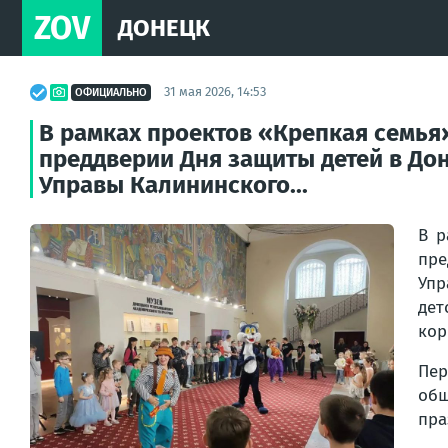
ZOV
ДОНЕЦК
31 мая 2026, 14:53
ОФИЦИАЛЬНО
В рамках проектов «Крепкая семья»
преддверии Дня защиты детей в До
Управы Калининского...
В р
пре
Упр
дет
кор
Пер
общ
пра