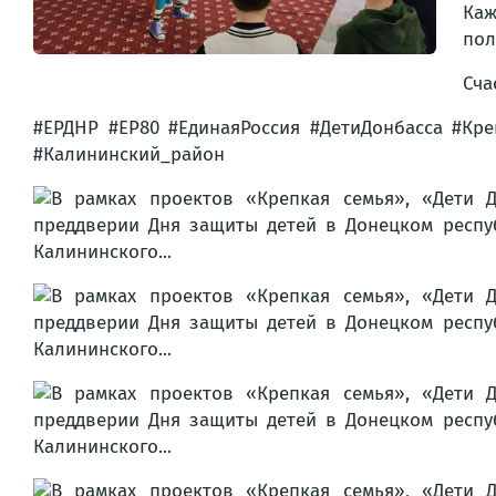
Каж
пол
Сча
#ЕРДНР #ЕР80 #ЕдинаяРоссия #ДетиДонбасса #Кр
#Калининский_район