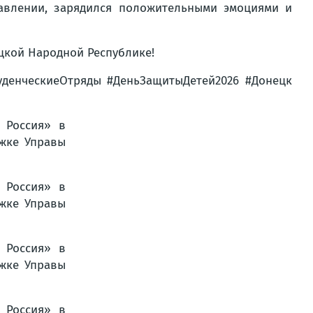
авлении, зарядился положительными эмоциями и
цкой Народной Республике!
уденческиеОтряды #ДеньЗащитыДетей2026 #Донецк