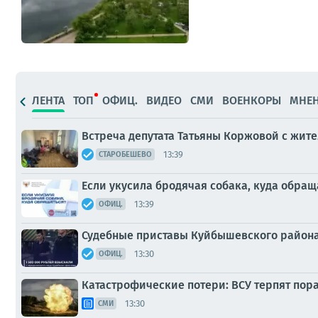
ЛЕНТА
ТОП
ОФИЦ.
ВИДЕО
СМИ
ВОЕНКОРЫ
МНЕ
Встреча депутата Татьяны Коржовой с жит
13:39
СТАРОБЕШЕВО
Если укусила бродячая собака, куда обращ
13:39
ОФИЦ.
Судебные приставы Куйбышевского района 
13:30
ОФИЦ.
Катастрофические потери: ВСУ терпят пор
13:30
СМИ