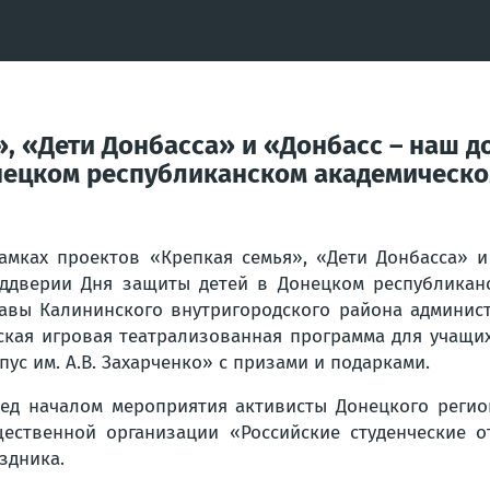
, «Дети Донбасса» и «Донбасс – наш д
нецком республиканском академическом
амках проектов «Крепкая семья», «Дети Донбасса» 
ддверии Дня защиты детей в Донецком республиканс
авы Калининского внутригородского района админист
ская игровая театрализованная программа для учащи
пус им. А.В. Захарченко» с призами и подарками.
ед началом мероприятия активисты Донецкого реги
ественной организации «Российские студенческие 
здника.