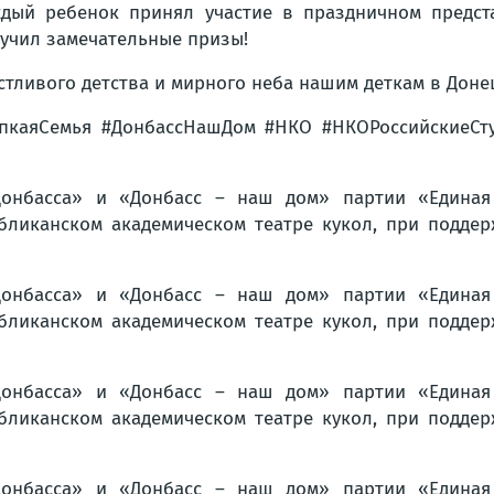
дый ребенок принял участие в праздничном предст
учил замечательные призы!
стливого детства и мирного неба нашим деткам в Доне
епкаяСемья #ДонбассНашДом #НКО #НКОРоссийскиеСт