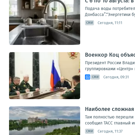
С 6 по 10 августа
Подача воды потребителя
Донбасса”.“Энергетики б
Сегодня, 11:11
СМИ
Военкор Коц объя
Президент России Влади
группировками «Центр» и
Сегодня, 09:31
СМИ
Наиболее сложная 
Там полностью перешли 
сообщил ТАСС главный и
Сегодня, 11:37
СМИ