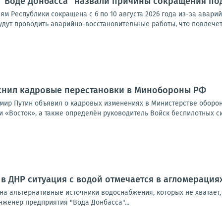
: в “Воде Донбасса” назвали причины сокращения п
м Республики сокращена с 6 по 10 августа 2026 года из-за авари
удут проводить аварийно-восстановительные работы, что повлечет 
снил кадровые перестановки в Минобороны РФ
мир Путин объявил о кадровых изменениях в Министерстве оборо
 «Восток», а также определён руководитель Войск беспилотных сист
в ДНР ситуация с водой отмечается в агломерация
на альтернативные источники водоснабжения, которых не хватает,
нженер предприятия "Вода Донбасса"...