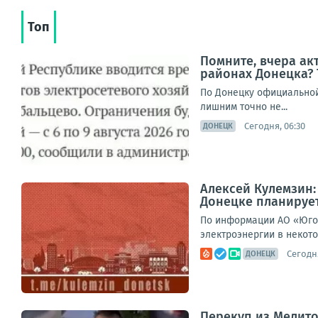
Топ
Помните, вчера а
районах Донецка? 
По Донецку официальной 
лишним точно не...
Сегодня, 06:30
ДОНЕЦК
Алексей Кулемзин
Донецке планирует
По информации АО «Юго-
электроэнергии в некото
Сегодня
ДОНЕЦК
Перекуп из Мелито