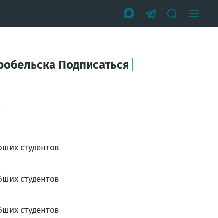
аробельска Подписаться
а