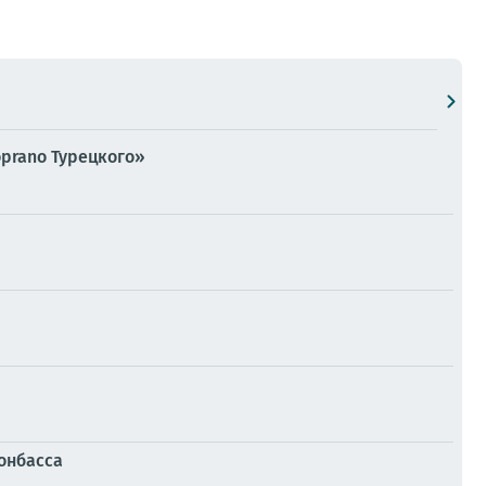
oprano Турецкого»
онбасса