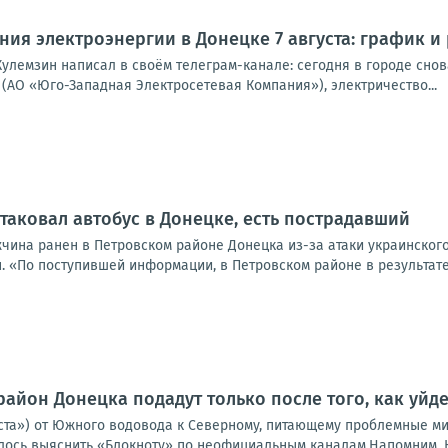
ия электроэнергии в Донецке 7 августа: график и
улемзин написал в своём телеграм-канале: сегодня в городе снова
(АО «Юго-Западная Электросетевая Компания»), электричество...
таковал автобус в Донецке, есть пострадавший
жчина ранен в Петровском районе Донецка из-за атаки украинског
. «По поступившей информации, в Петровском районе в результате
район Донецка подадут только после того, как уйд
ста») от Южного водовода к Северному, питающему проблемные ми
алось выяснить «Блокноту» по неофициальным каналам.Напомним, Ю