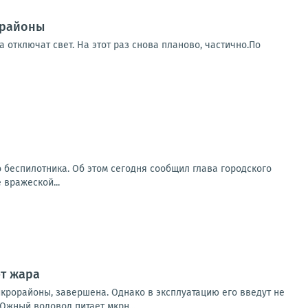
 районы
 отключат свет. На этот раз снова планово, частично.По
о беспилотника. Об этом сегодня сообщил глава городского
 вражеской...
ет жара
крорайоны, завершена. Однако в эксплуатацию его введут не
жный водовод питает мкрн...