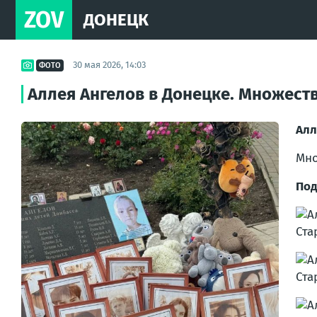
ZOV
ДОНЕЦК
30 мая 2026, 14:03
ФОТО
Аллея Ангелов в Донецке. Множест
Алл
Мно
Под