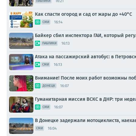
16:21
ПАБЛИКИ
Как спасти огород и сад от жары до +40°C
16:14
СМИ
Байкер сбил инспектора ГАИ, который рег
16:13
ПАБЛИКИ
Атака на пассажирский автобус: в Петров
16:13
СМИ
Внимание! После моих работ возможны по
16:07
ДОНЕЦК
Гуманитарная миссия ВСКС в ДНР: три неде
16:07
СМИ
В Донецке задержали мотоциклиста, наехав
16:04
СМИ