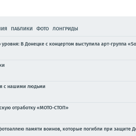
НИЯ
ПАБЛИКИ
ФОТО
ЛОНГРИДЫ
уровня: В Донецке с концертом выступила арт-группа «S
ки
ия с нашими людьми
скую отработку «МОТО-СТОП»
фотоаллею памяти воинов, которые погибли при защите Д