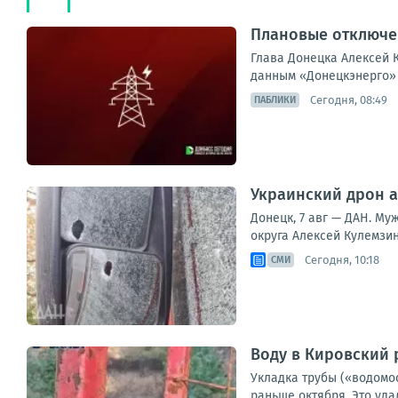
Плановые отключен
Глава Донецка Алексей К
данным «Донецкэнерго» 
Сегодня, 08:49
ПАБЛИКИ
Украинский дрон а
Донецк, 7 авг — ДАН. Му
округа Алексей Кулемзин
Сегодня, 10:18
СМИ
Воду в Кировский 
Укладка трубы («водомо
раньше октября. Это уд