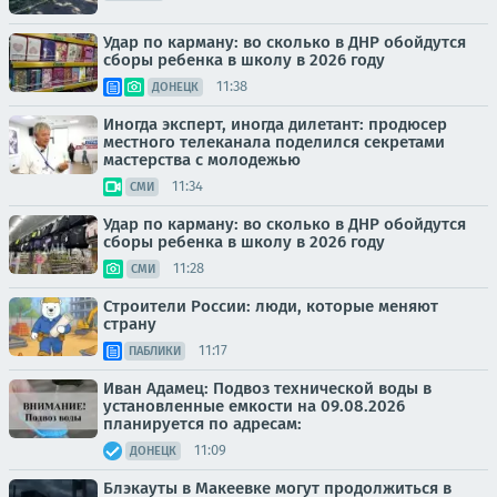
Удар по карману: во сколько в ДНР обойдутся
сборы ребенка в школу в 2026 году
11:38
ДОНЕЦК
Иногда эксперт, иногда дилетант: продюсер
местного телеканала поделился секретами
мастерства с молодежью
11:34
СМИ
Удар по карману: во сколько в ДНР обойдутся
сборы ребенка в школу в 2026 году
11:28
СМИ
Строители России: люди, которые меняют
страну
11:17
ПАБЛИКИ
Иван Адамец: Подвоз технической воды в
установленные емкости на 09.08.2026
планируется по адресам:
11:09
ДОНЕЦК
Блэкауты в Макеевке могут продолжиться в