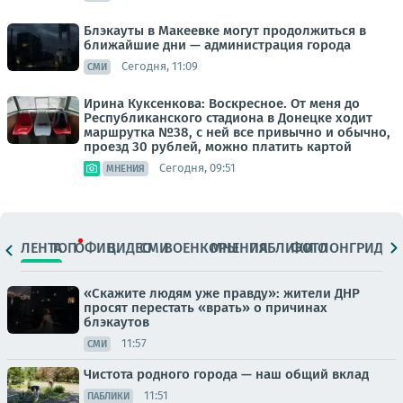
Блэкауты в Макеевке могут продолжиться в
ближайшие дни — администрация города
Сегодня, 11:09
СМИ
Ирина Куксенкова: Воскресное. От меня до
Республиканского стадиона в Донецке ходит
маршрутка №38, с ней все привычно и обычно,
проезд 30 рублей, можно платить картой
Сегодня, 09:51
МНЕНИЯ
ЛЕНТА
ТОП
ОФИЦ.
ВИДЕО
СМИ
ВОЕНКОРЫ
МНЕНИЯ
ПАБЛИКИ
ФОТО
ЛОНГРИДЫ
«Скажите людям уже правду»: жители ДНР
просят перестать «врать» о причинах
блэкаутов
11:57
СМИ
Чистота родного города — наш общий вклад
11:51
ПАБЛИКИ