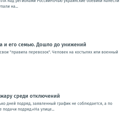
 БПЛА над регионами РоссииНочью украинские боевики нанесли
али на...
ка и его семью. Дошло до унижений
 свои "правила перевозок". Человек на костылях или военный
в жару среди отключений
ько дней подряд, заявленный график не соблюдается, а по
 подачи подряд.«На улице...