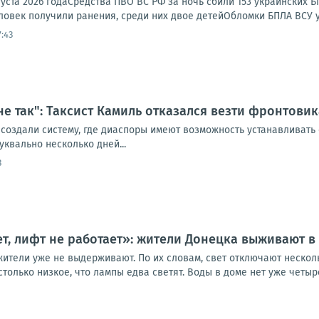
густа 2026 годаСредства ПВО ВС РФ за ночь сбили 153 украинских
еловек получили ранения, среди них двое детейОбломки БПЛА ВСУ уп
:43
 не так": Таксист Камиль отказался везти фронтови
 создали систему, где диаспоры имеют возможность устанавливать
уквально несколько дней...
3
нет, лифт не работает»: жители Донецка выживают 
жители уже не выдерживают. По их словам, свет отключают нескол
олько низкое, что лампы едва светят. Воды в доме нет уже четыре