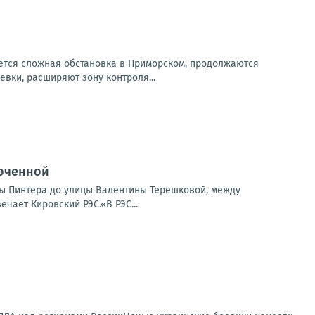
ется сложная обстановка в Приморском, продолжаются
вки, расширяют зону контроля...
точенной
ицы Пинтера до улицы Валентины Терешковой, между
чает Кировский РЭС.«В РЭС...