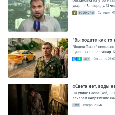
Обстановка на утро 9 ав
удар по Белгороду. 13 ч
Сегодня, 07
ВОЕНКОРЫ
"Вы ходите как-то
"Яндекс.Такси" невольно
– для них не пассажир. Б
Сегодня, 06:0
СМИ
«Света нет, воды 
На улице Словацкой, 19 
вечерам напряжение наст
Вчера, 20:46
СМИ