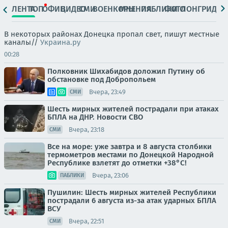
ЛЕНТА
ТОП
ОФИЦ.
ВИДЕО
СМИ
ВОЕНКОРЫ
МНЕНИЯ
ПАБЛИКИ
ФОТО
ЛОНГРИДЫ
В некоторых районах Донецка пропал свет, пишут местные
каналы//
Украина.ру
00:28
Полковник Шихабидов доложил Путину об
обстановке под Добропольем
Вчера, 23:49
СМИ
Шесть мирных жителей пострадали при атаках
БПЛА на ДНР. Новости СВО
Вчера, 23:18
СМИ
Все на море: уже завтра и 8 августа столбики
термометров местами по Донецкой Народной
Республике взлетят до отметки +38°C!
Вчера, 23:06
ПАБЛИКИ
Пушилин: Шесть мирных жителей Республики
пострадали 6 августа из-за атак ударных БПЛА
ВСУ
Вчера, 22:51
СМИ