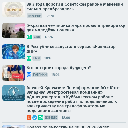
За 3 года дороги в Советском районе Макеевки
сильно преобразились
18:28
ПАБЛИКИ
5-кратная чемпионка мира провела тренировку
для молодёжи Донецка
18:24
СМИ
В Республике запустили сервис «Навигатор
ДНР»
18:10
СМИ
Кто построит города будущего?
18:06
ПАБЛИКИ
Алексей Кулемзин: По информации АО «Юго-
Западная Электросетевая Компания»
«Донецкэнерго», в Куйбышевском районе
после проведения работ по подключению к
электричеству все трансформаторные
подстанции запитаны
18:00
ДОНЕЦК
Подвоз по емкостям на 10.08.2026 будет