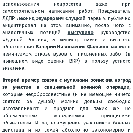
использования нейросетей даже при
самостоятельном написании работ. Председатель
ЛДПР
Леонид Эдуардович Слуцкий
первым публично
акцентировал на этом внимание, после чего с
аналогичных позиций
выступило
руководство
«Единой России», а министр науки и высшего
образования
Валерий Николаевич Фальков
заявил
о
неминуемом отказе вузов от письменных работ (в
нынешнем виде оценки ВКР) в пользу устного
экзамена.
Второй пример связан с муляжами воинских наград
за участие в специальной военной операции
,
которые недобросовестные (и не имеющие ничего
святого за душой) мелкие дельцы свободно
изготавливают и продают для таких же не
обремененных моральными принципами
обывателей. И да, возмущение участников боевых
действий и их семей абсолютно закономерно и