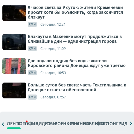
9 часов света за 9 суток: жители Кременевки
просят хотя бы объяснить, когда закончится
блэкаут
Сегодня, 12:24
СМИ
Блэкауты в Макеевке могут продолжиться в
ближайшие дни — администрация города
Сегодня, 11:09
СМИ
Две подачи подряд без воды: жители
Кировского района Донецка ждут уже третью
Сегодня, 16:53
СМИ
Больше суток без света: часть Текстильщика в
Донецке остаётся обесточенной
Сегодня, 07:57
СМИ
ЛЕНТА
ТОП
ОФИЦ.
ВИДЕО
СМИ
ВОЕНКОРЫ
МНЕНИЯ
ПАБЛИКИ
ФОТО
ЛОНГРИДЫ