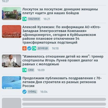
16:27
Лоскуток за лоскутком: донецкие женщины
плетут «щит» для наших бойцов
16:21
ПАБЛИКИ
Алексей Кулемзин: По информации АО «Юго-
Западная Электросетевая Компания»
«Донецкэнерго», сегодня в Куйбышевском
районе плановое отключение 54
трансформаторных подстанций
16:18
ДОНЕЦК
“Изменилось отношение детей ко мне”: тренер
спортшколы Игорь Лунев провел диалог на
равных с молодежью
16:09
СМИ
Продолжаем публиковать поздравления с 70-
летием Дня строителя из разных регионов
России
16:04
ОФИЦ.