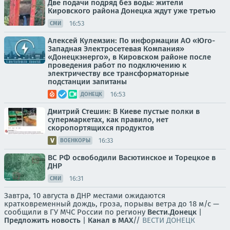
Две подачи подряд без воды: жители
Кировского района Донецка ждут уже третью
16:53
СМИ
Алексей Кулемзин: По информации АО «Юго-
Западная Электросетевая Компания»
«Донецкэнерго», в Кировском районе после
проведения работ по подключению к
электричеству все трансформаторные
подстанции запитаны
16:53
ДОНЕЦК
Дмитрий Стешин: В Киеве пустые полки в
супермаркетах, как правило, нет
скоропортящихся продуктов
16:33
ВОЕНКОРЫ
ВС РФ освободили Васютинское и Торецкое в
ДНР
16:31
СМИ
Завтра, 10 августа в ДНР местами ожидаются
кратковременный дождь, гроза, порывы ветра до 18 м/с —
сообщили в ГУ МЧС России по региону
Вести.Донецк
|
Предложить новость
|
Канал в MAX
//
ВЕСТИ ДОНЕЦК