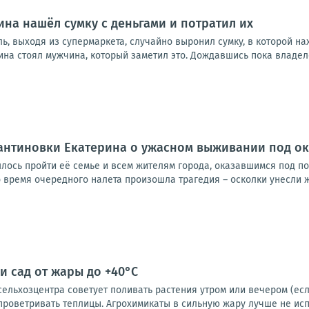
на нашёл сумку с деньгами и потратил их
ь, выходя из супермаркета, случайно выронил сумку, в которой н
ина стоял мужчина, который заметил это. Дождавшись пока владелец
антиновки Екатерина о ужасном выживании под о
ось пройти её семье и всем жителям города, оказавшимся под п
 время очередного налета произошла трагедия – осколки унесли ж
и сад от жары до +40°C
льхозцентра советует поливать растения утром или вечером (если
проветривать теплицы. Агрохимикаты в сильную жару лучше не испол