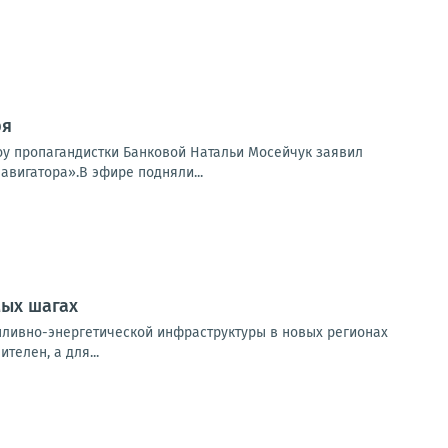
ря
шоу пропагандистки Банковой Натальи Мосейчук заявил
авигатора».В эфире подняли...
мых шагах
пливно-энергетической инфраструктуры в новых регионах
елен, а для...