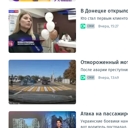
В Донецке открыл
Кто стал первым клиенто
Вчера, 15:27
СМИ
Отмороженный мот
После аварии преступни
Вчера, 13:49
СМИ
Атака на пассажир
Украинские боевики нан
вот водитель пострадал.