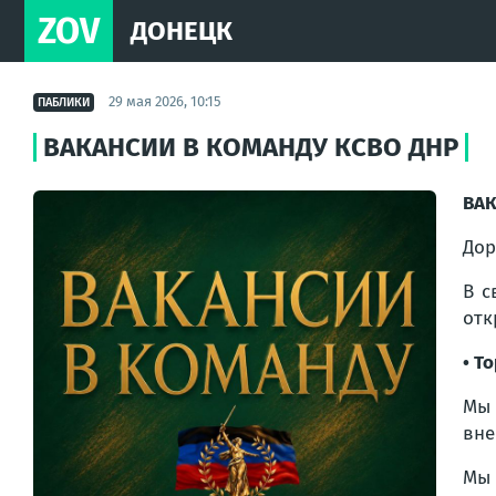
ZOV
ДОНЕЦК
29 мая 2026, 10:15
ПАБЛИКИ
ВАКАНСИИ В КОМАНДУ КСВО ДНР
ВАК
Дор
В с
отк
• Т
Мы 
вне
Мы