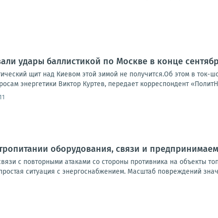
али удары баллистикой по Москве в конце сентяб
тический щит над Киевом этой зимой не получится.Об этом в ток-
росам энергетики Виктор Куртев, передает корреспондент «ПолитН
11
ктропитании оборудования, связи и предпринимае
вязи с повторными атаками со стороны противника на объекты то
ростая ситуация с энергоснабжением. Масштаб повреждений значит