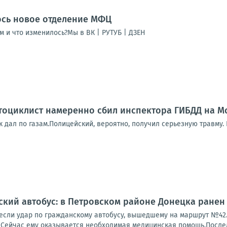
ось новое отделение МФЦ
м и что изменилось?Мы в ВК | РУТУБ | ДЗЕН
оциклист намеренно сбил инспектора ГИБДД на Мо
к дал по газам.Полицейский, вероятно, получил серьезную травму.
ский автобус: в Петровском районе Донецка ранен
если удар по гражданскому автобусу, вышедшему на маршрут №42. 
 Сейчас ему оказывается необходимая медицинская помощь.Последс