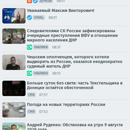
08:51
ДОНЕЦК
Уважаемый Максим Викторович!
08:51
ОФИЦ.
Следователями СК России зафиксированы
очередные преступления ВФУ в отношении
мирного населения ДНР
08:37
ПАБЛИКИ
Чешским ополченцем, которого хотели
выдворить из России, оказался неоднократно
судимый житель ДНР
08:15
ПАБЛИКИ
Больше суток без света: часть Текстильщика в
Донецке остаётся обесточенной
07:57
СМИ
Погода на новых территориях России
07:52
СМИ
Андрей Руденко: Обстановка на утро 9 августа
2026 года