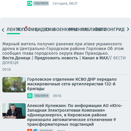
Сегодня, 08:37
ПАБЛИКИ
ЛЕНТА
ТОП
ОФИЦ.
ВИДЕО
СМИ
ВОЕНКОРЫ
МНЕНИЯ
ПАБЛИКИ
ФОТО
ЛОНГРИДЫ
Мирный житель получил ранения при атаке украинского
дрона в Центрально-Городском районе Горловки Об этом
сообщил глава городского округа Иван Приходько.
Вести.Донецк
|
Предложить новость
|
Канал в MAX
//
ВЕСТИ
ДОНЕЦК
09:18
Горловское отделение КСВО ДНР передало
маскировочные сети артиллеристам 132-й
бригады
09:16
ПАБЛИКИ
Алексей Кулемзин: По информации АО «Юго-
Западная Электросетевая Компания»
«Донецкэнерго», в Кировском районе
произошло автоматическое отключение 9
трансформаторных подстанций