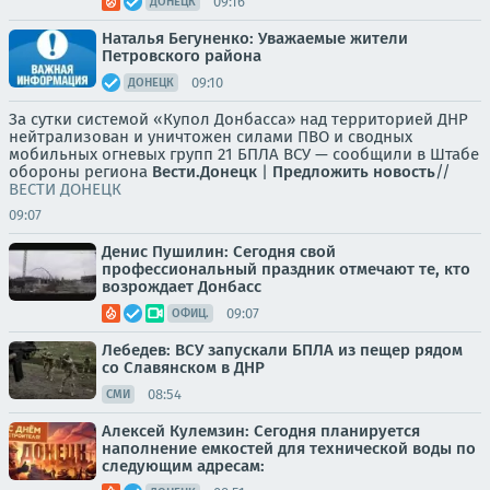
09:16
ДОНЕЦК
Наталья Бегуненко: Уважаемые жители
Петровского района
09:10
ДОНЕЦК
За сутки системой «Купол Донбасса» над территорией ДНР
нейтрализован и уничтожен силами ПВО и сводных
мобильных огневых групп 21 БПЛА ВСУ — сообщили в Штабе
обороны региона
Вести.Донецк
|
Предложить новость
//
ВЕСТИ ДОНЕЦК
09:07
Денис Пушилин: Сегодня свой
профессиональный праздник отмечают те, кто
возрождает Донбасс
09:07
ОФИЦ.
Лебедев: ВСУ запускали БПЛА из пещер рядом
со Славянском в ДНР
08:54
СМИ
Алексей Кулемзин: Сегодня планируется
наполнение емкостей для технической воды по
следующим адресам: