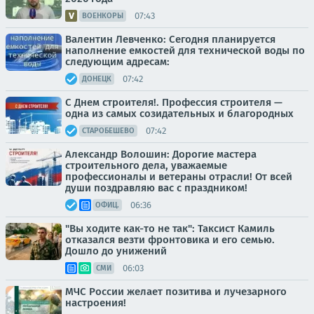
07:43
ВОЕНКОРЫ
Валентин Левченко: Сегодня планируется
наполнение емкостей для технической воды по
следующим адресам:
07:42
ДОНЕЦК
С Днем строителя!. Профессия строителя —
одна из самых созидательных и благородных
07:42
СТАРОБЕШЕВО
Александр Волошин: Дорогие мастера
строительного дела, уважаемые
профессионалы и ветераны отрасли! От всей
души поздравляю вас с праздником!
06:36
ОФИЦ.
"Вы ходите как-то не так": Таксист Камиль
отказался везти фронтовика и его семью.
Дошло до унижений
06:03
СМИ
МЧС России желает позитива и лучезарного
настроения!