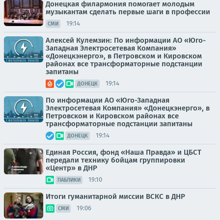
Донецкая филармония помогает молодым
музыкантам сделать первые шаги в профессии
19:14
СМИ
Алексей Кулемзин: По информации АО «Юго-
Западная Электросетевая Компания»
«Донецкэнерго», в Петровском и Кировском
районах все трансформаторные подстанции
запитаны
19:14
ДОНЕЦК
По информации АО «Юго-Западная
Электросетевая Компания» «Донецкэнерго», в
Петровском и Кировском районах все
трансформаторные подстанции запитаны
19:14
ДОНЕЦК
Единая Россия, фонд «Наша Правда» и ЦБСТ
передали технику бойцам группировки
«Центр» в ДНР
19:10
ПАБЛИКИ
Итоги гуманитарной миссии ВСКС в ДНР
19:06
СМИ