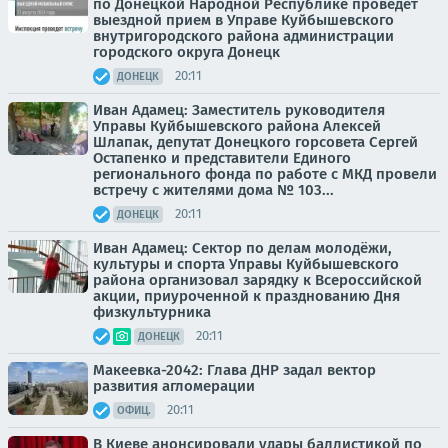
по Донецкой Народной Республике проведет
выездной прием в Управе Куйбышевского
внутригородского района администрации
городского округа Донецк
20:11
ДОНЕЦК
Иван Адамец: Заместитель руководителя
Управы Куйбышевского района Алексей
Шлапак, депутат Донецкого горсовета Сергей
Остапенко и представители Единого
регионального фонда по работе с МКД провели
встречу с жителями дома № 103...
20:11
ДОНЕЦК
Иван Адамец: Сектор по делам молодёжи,
культуры и спорта Управы Куйбышевского
района организовал зарядку к Всероссийской
акции, приуроченной к празднованию Дня
физкультурника
20:11
ДОНЕЦК
Макеевка-2042: Глава ДНР задал вектор
развития агломерации
20:11
ОФИЦ.
В Киеве анонсировали удары баллистикой по