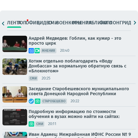
ЛЕНТА
ТОП
ОФИЦ.
ВИДЕО
СМИ
ВОЕНКОРЫ
МНЕНИЯ
ПАБЛИКИ
ФОТО
ЛОНГРИДЫ
Андрей Медведев: Гоблин, как кумир - это
просто цирк
20:40
МНЕНИЯ
Хотим отдельно поблагодарить «Воду
Донбасса» за нормальную обратную связь с
«Блокнотом»
20:25
СМИ
Заседание Старобешевского муниципального
совета Донецкой Народной Республики
20:22
СТАРОБЕШЕВО
Подробную информацию по стоимости
обучения в вузах можно найти на сайтах:
20:11
СМИ
Иван Адамец: Межрайонная ИФНС России № 9