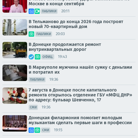
Москве в конце сентября
20:11
ПАБЛИКИ
В Тельманово до конца 2026 года построят
новый 70-квартирный дом
20:03
ПАБЛИКИ
В Донецке продолжается ремонт
внутриквартальных дорог
19:43
ОФИЦ.
В Мариуполе мужчина нашёл сумку с деньгами
и потратил их
19:36
ПАБЛИКИ
7 августа в Донецке после капитального
ремонта открылось отделение ГБУ «МФЦ ДНР»
по адресу: бульвар Шевченко, 17
19:36
СМИ
Донецкая филармония помогает молодым
музыкантам сделать первые шаги в профессии
19:15
СМИ