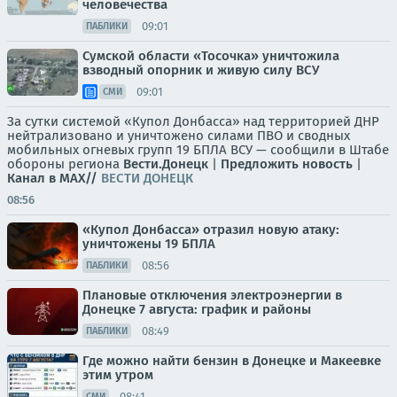
человечества
09:01
ПАБЛИКИ
Сумской области «Тосочка» уничтожила
взводный опорник и живую силу ВСУ
09:01
СМИ
За сутки системой «Купол Донбасса» над территорией ДНР
нейтрализовано и уничтожено силами ПВО и сводных
мобильных огневых групп 19 БПЛА ВСУ — сообщили в Штабе
обороны региона
Вести.Донецк
|
Предложить новость
|
Канал в MAX//
ВЕСТИ ДОНЕЦК
08:56
«Купол Донбасса» отразил новую атаку:
уничтожены 19 БПЛА
08:56
ПАБЛИКИ
Плановые отключения электроэнергии в
Донецке 7 августа: график и районы
08:49
ПАБЛИКИ
Где можно найти бензин в Донецке и Макеевке
этим утром
08:41
СМИ