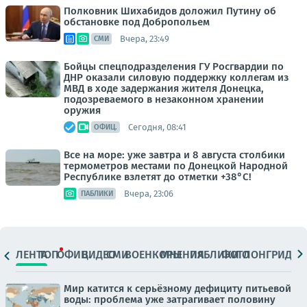
Полковник Шихабидов доложил Путину об
обстановке под Добропольем
Вчера, 23:49
СМИ
Бойцы спецподразделения ГУ Росгвардии по
ДНР оказали силовую поддержку коллегам из
МВД в ходе задержания жителя Донецка,
подозреваемого в незаконном хранении
оружия
Сегодня, 08:41
ОФИЦ.
Все на море: уже завтра и 8 августа столбики
термометров местами по Донецкой Народной
Республике взлетят до отметки +38°C!
Вчера, 23:06
ПАБЛИКИ
ЛЕНТА
ТОП
ОФИЦ.
ВИДЕО
СМИ
ВОЕНКОРЫ
МНЕНИЯ
ПАБЛИКИ
ФОТО
ЛОНГРИДЫ
Мир катится к серьёзному дефициту питьевой
воды: проблема уже затрагивает половину