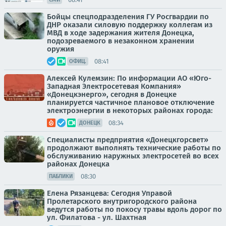
Бойцы спецподразделения ГУ Росгвардии по
ДНР оказали силовую поддержку коллегам из
МВД в ходе задержания жителя Донецка,
подозреваемого в незаконном хранении
оружия
08:41
ОФИЦ.
Алексей Кулемзин: По информации АО «Юго-
Западная Электросетевая Компания»
«Донецкэнерго», сегодня в Донецке
планируется частичное плановое отключение
электроэнергии в некоторых районах города:
08:34
ДОНЕЦК
Специалисты предприятия «Донецкгорсвет»
продолжают выполнять технические работы по
обслуживанию наружных электросетей во всех
районах Донецка
08:30
ПАБЛИКИ
Елена Рязанцева: Сегодня Управой
Пролетарского внутригородского района
ведутся работы по покосу травы вдоль дорог по
ул. Филатова - ул. Шахтная