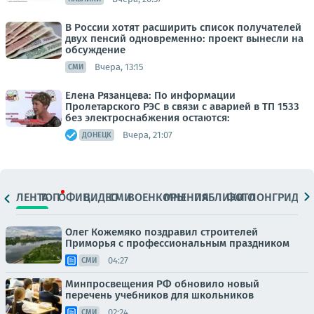
В России хотят расширить список получателей
двух пенсий одновременно: проект вынесли на
обсуждение
Вчера, 13:15
СМИ
Елена Рязанцева: По информации
Пролетарского РЭС в связи с аварией в ТП 1533
без электроснабжения остаются:
Вчера, 21:07
ДОНЕЦК
ЛЕНТА
ТОП
ОФИЦ.
ВИДЕО
СМИ
ВОЕНКОРЫ
МНЕНИЯ
ПАБЛИКИ
ФОТО
ЛОНГРИДЫ
Олег Кожемяко поздравил строителей
Приморья с профессиональным праздником
04:27
СМИ
Минпросвещения РФ обновило новый
перечень учебников для школьников
02:24
СМИ