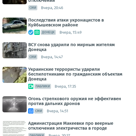
отключений
Вчера, 20:46
СМИ
Последствия атаки укронацистов в
Куйбышевском районе
Вчера, 15:49
ДОНЕЦК
ВСУ снова ударили по мирным жителям
Донецка
Вчера, 14:47
СМИ
Украинские террористы ударили
беспилотниками по гражданским объектам
Донецка
Вчера, 17:35
ПАБЛИКИ
Огонь стрелкового оружия не эффективен
против дальних дронов
Вчера, 14:51
СМИ
Администрация Макеевки про веерные
отключения электричества в городе
Вчера, 20:37
ПАБЛИКИ