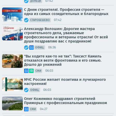
07:42
ДОНЕЦК
С Днем строителя!. Профессия строителя —
одна из самых созидательных и благородных
07:42
СТАРОБЕШЕВО
Александр Волошин: Дорогие мастера
строительного дела, уважаемые
профессионалы и ветераны отрасли! От всей
души поздравляю вас с праздником!
06:36
ОФИЦ.
"Вы ходите как-то не так": Таксист Камиль
отказался везти фронтовика и его семью.
Дошло до унижений
06:03
СМИ
МЧС России желает позитива и лучезарного
настроения!
06:03
ОФИЦ.
Олег Кожемяко поздравил строителей
Приморья с профессиональным праздником
04:27
СМИ