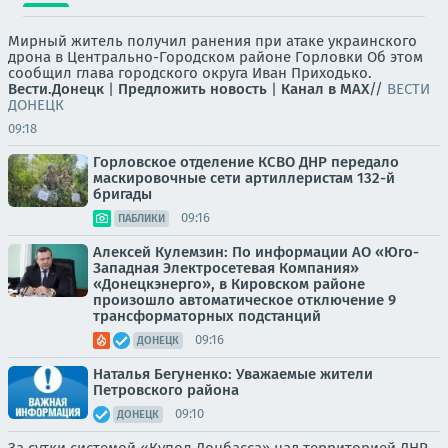
Мирный житель получил ранения при атаке украинского
дрона в Центрально-Городском районе Горловки Об этом
сообщил глава городского округа Иван Приходько.
Вести.Донецк
|
Предложить новость
|
Канал в MAX
//
ВЕСТИ
ДОНЕЦК
09:18
Горловское отделение КСВО ДНР передало
маскировочные сети артиллеристам 132-й
бригады
09:16
ПАБЛИКИ
Алексей Кулемзин: По информации АО «Юго-
Западная Электросетевая Компания»
«Донецкэнерго», в Кировском районе
произошло автоматическое отключение 9
трансформаторных подстанций
09:16
ДОНЕЦК
Наталья Бегуненко: Уважаемые жители
Петровского района
09:10
ДОНЕЦК
За сутки системой «Купол Донбасса» над территорией ДНР