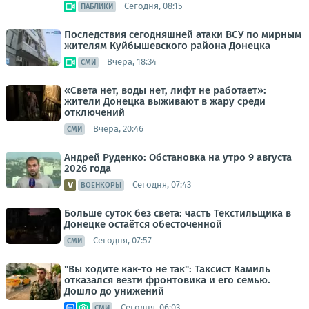
Сегодня, 08:15
ПАБЛИКИ
Последствия сегодняшней атаки ВСУ по мирным
жителям Куйбышевского района Донецка
Вчера, 18:34
СМИ
«Света нет, воды нет, лифт не работает»:
жители Донецка выживают в жару среди
отключений
Вчера, 20:46
СМИ
Андрей Руденко: Обстановка на утро 9 августа
2026 года
Сегодня, 07:43
ВОЕНКОРЫ
Больше суток без света: часть Текстильщика в
Донецке остаётся обесточенной
Сегодня, 07:57
СМИ
"Вы ходите как-то не так": Таксист Камиль
отказался везти фронтовика и его семью.
Дошло до унижений
Сегодня, 06:03
СМИ