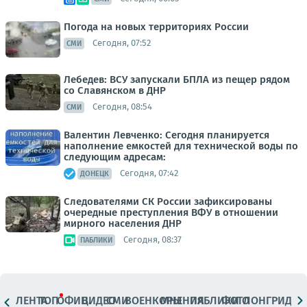
Погода на новых территориях России
Сегодня, 07:52
СМИ
Лебедев: ВСУ запускали БПЛА из пещер рядом
со Славянском в ДНР
Сегодня, 08:54
СМИ
Валентин Левченко: Сегодня планируется
наполнение емкостей для технической воды по
следующим адресам:
Сегодня, 07:42
ДОНЕЦК
Следователями СК России зафиксированы
очередные преступления ВФУ в отношении
мирного населения ДНР
Сегодня, 08:37
ПАБЛИКИ
ЛЕНТА
ТОП
ОФИЦ.
ВИДЕО
СМИ
ВОЕНКОРЫ
МНЕНИЯ
ПАБЛИКИ
ФОТО
ЛОНГРИДЫ