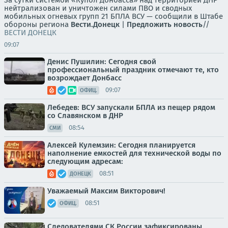
нейтрализован и уничтожен силами ПВО и сводных
мобильных огневых групп 21 БПЛА ВСУ — сообщили в Штабе
обороны региона
Вести.Донецк
|
Предложить новость
//
ВЕСТИ ДОНЕЦК
09:07
Денис Пушилин: Сегодня свой
профессиональный праздник отмечают те, кто
возрождает Донбасс
09:07
ОФИЦ.
Лебедев: ВСУ запускали БПЛА из пещер рядом
со Славянском в ДНР
08:54
СМИ
Алексей Кулемзин: Сегодня планируется
наполнение емкостей для технической воды по
следующим адресам:
08:51
ДОНЕЦК
Уважаемый Максим Викторович!
08:51
ОФИЦ.
Следователями СК России зафиксированы