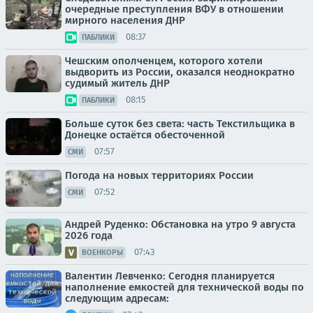
очередные преступления ВФУ в отношении
мирного населения ДНР
08:37
ПАБЛИКИ
Чешским ополченцем, которого хотели
выдворить из России, оказался неоднократно
судимый житель ДНР
08:15
ПАБЛИКИ
Больше суток без света: часть Текстильщика в
Донецке остаётся обесточенной
07:57
СМИ
Погода на новых территориях России
07:52
СМИ
Андрей Руденко: Обстановка на утро 9 августа
2026 года
07:43
ВОЕНКОРЫ
Валентин Левченко: Сегодня планируется
наполнение емкостей для технической воды по
следующим адресам: