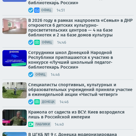
библиотекарь России»
14:51
ОФИЦ.
В 2026 году в рамках нацпроекта «Семья» в ДНР
откроются 6 детских культурно-
просветительских центров — 4 на базе
библиотек и 2 на базе домов культуры
14:46
ОФИЦ.
Сотрудники школ Донецкой Народной
Республики приглашаются к участию в
конкурсе «Лучший школьный педагог-
библиотекарь России»
14:46
ОФИЦ.
Специалисты спортивных, культурных и
образовательных учреждений приняли участие
в еженедельной акции «Чистый четверг»
14:46
ДОНЕЦК
Крамола от садиста из ВСУ: Киев возродился
лишь в Российской империи
14:40
ПАБЛИКИ
В ЦГКБ № 9 г. Донецка модернизирована