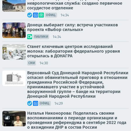
неврологическая служба: создано первичное
сосудистое отделение
14:34
ОФИЦ.
Донецк выбирает силу: встреча участников
проекта «Выбор сильных»
14:34
ПАБЛИКИ
Станет ключевым центром исследований
молока: лаборатория федерального уровня
открылась в ДОНАГРА
14:30
СМИ
Верховный Суд Донецкой Народной Республики
огласил обвинительный приговор в отношении
гражданина Российской Федерации,
принимавшего участие в устойчивой
вооруженной группе – банде на территории
Донецкой Народной Республики
14:29
ОФИЦ.
Наталья Никонорова: Поделилась своими
воспоминаниями о периоде организации и
проведения референдума в сентябре 2022 года
о вхождении ДНР в состав России