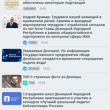
обесточены некоторые подстанции
15:15
ПАБЛИКИ
Андрей Крамар: Трудимся нашей командой в
привычном ритме: приемы и выездные
мероприятия чередуем с отработкой сигналов
из чат-бота Главы Донецкой Народной
Республики в рамках общероссийского
партпроекта по контролю сферы ЖКХ
15:15
ОФИЦ.
Уважаемые Дончане!. По информации
Государственного предприятия «Вода
Донбасса» ожидается временное сокращение
подачи воды!
15:15
ДОНЕЦК
ТОП-3 странных фото из Донецка
15:15
СМИ
Сотрудники школ Донецкой Народной
Республики приглашаются к участию в
конкурсе «Лучший школьный педагог-
библиотекарь России»