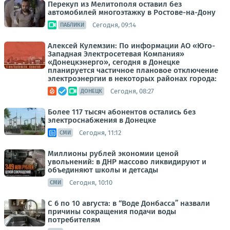
Перекуп из Мелитополя оставил без
автомобилей многоэтажку в Ростове-на-Дону
Сегодня, 09:14
ПАБЛИКИ
Алексей Кулемзин: По информации АО «Юго-
Западная Электросетевая Компания»
«Донецкэнерго», сегодня в Донецке
планируется частичное плановое отключение
электроэнергии в некоторых районах города:
Сегодня, 08:27
ДОНЕЦК
Более 117 тысяч абонентов остались без
электроснабжения в Донецке
Сегодня, 11:12
СМИ
Миллионы рублей экономии ценой
увольнений: в ДНР массово ликвидируют и
объединяют школы и детсады
Сегодня, 10:10
СМИ
С 6 по 10 августа: в “Воде Донбасса” назвали
причины сокращения подачи воды
потребителям