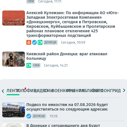
Сегодня, 11:11
СМИ
Алексей Кулемзин: По информации АО «Юго-
Западная Электросетевая Компания»
«Донецкэнерго», сегодня в Петровском,
Кировском, Куйбышевском и Пролетарском
районах плановое отключение 425
трансформаторных подстанций
Сегодня, 10:59
ДОНЕЦК
Киевский район Донецка: враг атаковал
больницу
Сегодня, 14:21
СМИ
ЛЕНТА
ТОП
ОФИЦ.
ВИДЕО
СМИ
ВОЕНКОРЫ
МНЕНИЯ
ПАБЛИКИ
ФОТО
ЛОНГРИДЫ
Подвоз по емкостям на 07.08.2026 будет
осуществляться по следующим адресам:
15:16
ДОНЕЦК
В Донецке с сегодняшнего дня будут