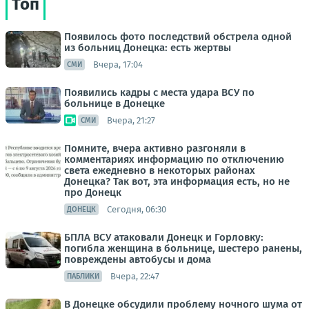
Топ
Появилось фото последствий обстрела одной
из больниц Донецка: есть жертвы
Вчера, 17:04
СМИ
Появились кадры с места удара ВСУ по
больнице в Донецке
Вчера, 21:27
СМИ
Помните, вчера активно разгоняли в
комментариях информацию по отключению
света ежедневно в некоторых районах
Донецка? Так вот, эта информация есть, но не
про Донецк
Сегодня, 06:30
ДОНЕЦК
БПЛА ВСУ атаковали Донецк и Горловку:
погибла женщина в больнице, шестеро ранены,
повреждены автобусы и дома
Вчера, 22:47
ПАБЛИКИ
В Донецке обсудили проблему ночного шума от