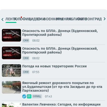
ЛЕНТА
ТОП
ОФИЦ.
ВИДЕО
СМИ
ВОЕНКОРЫ
МНЕНИЯ
ПАБЛИКИ
ФОТО
ЛОНГРИДЫ
Опасность по БПЛА:. Донецк (Буденновский,
Пролетарский районы)
08:02
СМИ
Опасность по БПЛА:. Донецк (Буденновский,
Пролетарский районы)
08:02
СМИ
Погода на новых территориях России
07:55
СМИ
Ямочный ремонт дорожного покрытия по
ул.Будапештская (от пр-кта Засядько до пр-кта
Партизанского)
07:43
ОФИЦ.
Валентин Левченко: Сегодня, по информации