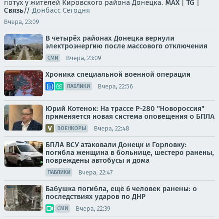
потух у жителей Кировского района Донецка.
MAX
|
TG
|
Связь
//
Донбасс Сегодня
Вчера, 23:09
В четырёх районах Донецка вернули
электроэнергию после массового отключения
Вчера, 23:09
СМИ
Хроника специальной военной операции
Вчера, 22:56
ПАБЛИКИ
Юрий Котенок: На трассе Р-280 "Новороссия"
применяется новая система оповещения о БПЛА
Вчера, 22:48
ВОЕНКОРЫ
БПЛА ВСУ атаковали Донецк и Горловку:
погибла женщина в больнице, шестеро ранены,
повреждены автобусы и дома
Вчера, 22:47
ПАБЛИКИ
Бабушка погибла, ещё 6 человек ранены: о
последствиях ударов по ДНР
Вчера, 22:39
СМИ