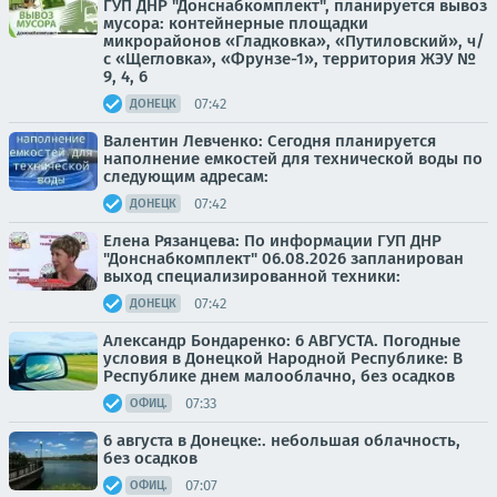
ГУП ДНР "Донснабкомплект", планируется вывоз
мусора: контейнерные площадки
микрорайонов «Гладковка», «Путиловский», ч/
с «Щегловка», «Фрунзе-1», территория ЖЭУ №
9, 4, 6
07:42
ДОНЕЦК
Валентин Левченко: Сегодня планируется
наполнение емкостей для технической воды по
следующим адресам:
07:42
ДОНЕЦК
Елена Рязанцева: По информации ГУП ДНР
"Донснабкомплект" 06.08.2026 запланирован
выход специализированной техники:
07:42
ДОНЕЦК
Александр Бондаренко: 6 АВГУСТА. Погодные
условия в Донецкой Народной Республике: В
Республике днем малооблачно, без осадков
07:33
ОФИЦ.
6 августа в Донецке:. небольшая облачность,
без осадков
07:07
ОФИЦ.