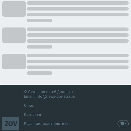
© Лента новостей Донецка
Email:
info@news-donetsk.ru
О нас
Контакты
ZOV
18+
Редакционная политика