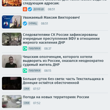
следующим адресам:
08:51
ДОНЕЦК
Уважаемый Максим Викторович!
08:51
ОФИЦ.
Следователями СК России зафиксированы
очередные преступления ВФУ в отношении
мирного населения ДНР
08:37
ПАБЛИКИ
Чешским ополченцем, которого хотели
выдворить из России, оказался неоднократно
судимый житель ДНР
08:15
ПАБЛИКИ
Больше суток без света: часть Текстильщика в
Донецке остаётся обесточенной
07:57
СМИ
Погода на новых территориях России
07:52
СМИ