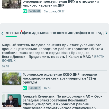
очередные преступления ВФУ в отношении
мирного населения ДНР
Сегодня, 08:37
ПАБЛИКИ
ЛЕНТА
ТОП
ОФИЦ.
ВИДЕО
СМИ
ВОЕНКОРЫ
МНЕНИЯ
ПАБЛИКИ
ФОТО
ЛОНГРИДЫ
Мирный житель получил ранения при атаке украинского
дрона в Центрально-Городском районе Горловки Об этом
сообщил глава городского округа Иван Приходько.
Вести.Донецк
|
Предложить новость
|
Канал в MAX
//
ВЕСТИ
ДОНЕЦК
09:18
Горловское отделение КСВО ДНР передало
маскировочные сети артиллеристам 132-й
бригады
09:16
ПАБЛИКИ
Алексей Кулемзин: По информации АО «Юго-
Западная Электросетевая Компания»
«Донецкэнерго», в Кировском районе
произошло автоматическое отключение 9