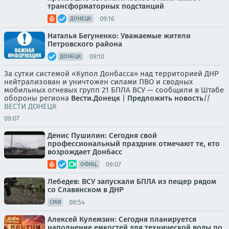
трансформаторных подстанций
09:16
ДОНЕЦК
Наталья Бегуненко: Уважаемые жители
Петровского района
09:10
ДОНЕЦК
За сутки системой «Купол Донбасса» над территорией ДНР
нейтрализован и уничтожен силами ПВО и сводных
мобильных огневых групп 21 БПЛА ВСУ — сообщили в Штабе
обороны региона
Вести.Донецк
|
Предложить новость
//
ВЕСТИ ДОНЕЦК
09:07
Денис Пушилин: Сегодня свой
профессиональный праздник отмечают те, кто
возрождает Донбасс
09:07
ОФИЦ.
Лебедев: ВСУ запускали БПЛА из пещер рядом
со Славянском в ДНР
08:54
СМИ
Алексей Кулемзин: Сегодня планируется
наполнение емкостей для технической воды по