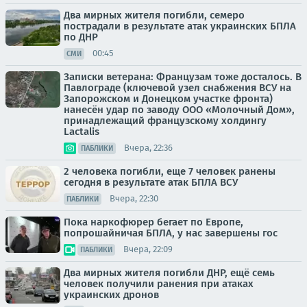
Два мирных жителя погибли, семеро
пострадали в результате атак украинских БПЛА
по ДНР
00:45
СМИ
Записки ветерана: Французам тоже досталось. В
Павлограде (ключевой узел снабжения ВСУ на
Запорожском и Донецком участке фронта)
нанесён удар по заводу ООО «Молочный Дом»,
принадлежащий французскому холдингу
Lactalis
Вчера, 22:36
ПАБЛИКИ
2 человека погибли, еще 7 человек ранены
сегодня в результате атак БПЛА ВСУ
Вчера, 22:30
ПАБЛИКИ
Пока наркофюрер бегает по Европе,
попрошайничая БПЛА, у нас завершены гос
Вчера, 22:09
ПАБЛИКИ
Два мирных жителя погибли ДНР, ещё семь
человек получили ранения при атаках
украинских дронов