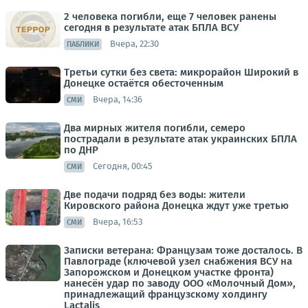
2 человека погибли, еще 7 человек ранены
сегодня в результате атак БПЛА ВСУ
Вчера, 22:30
ПАБЛИКИ
Третьи сутки без света: микрорайон Широкий в
Донецке остаётся обесточенным
Вчера, 14:36
СМИ
Два мирных жителя погибли, семеро
пострадали в результате атак украинских БПЛА
по ДНР
Сегодня, 00:45
СМИ
Две подачи подряд без воды: жители
Кировского района Донецка ждут уже третью
Вчера, 16:53
СМИ
Записки ветерана: Французам тоже досталось. В
Павлограде (ключевой узел снабжения ВСУ на
Запорожском и Донецком участке фронта)
нанесён удар по заводу ООО «Молочный Дом»,
принадлежащий французскому холдингу
Lactalis