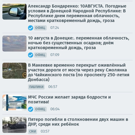
Александр Бондаренко: 10АВГУСТА. Погодные
условия в Донецкой Народной Республике: В
Республике днем переменная облачность,
местами кратковременный дождь, гроза
07:24
ОФИЦ.
10 августа в Донецке:. переменная облачность,
ночью без существенных осадков; днём
кратковременный дождь, гроза
07:09
ОФИЦ.
В Макеевке временно перекрыт оживлённый
участок дороги от моста через реку Смолянка
до Чайкинского поста (по проспекту 250-летия
Донбасса)
06:57
ПАБЛИКИ
МЧС России желает заряда бодрости и
позитива!
06:04
ОФИЦ.
Пятеро погибли в столкновении двух машин в
ДНР, среди них ребёнок
03:57
СМИ