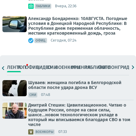
Вчера, 22:36
ПАБЛИКИ
Александр Бондаренко: 10АВГУСТА. Погодные
условия в Донецкой Народной Республике: В
Республике днем переменная облачность,
местами кратковременный дождь, гроза
Сегодня, 07:24
ОФИЦ.
ЛЕНТА
ТОП
ОФИЦ.
ВИДЕО
СМИ
ВОЕНКОРЫ
МНЕНИЯ
ПАБЛИКИ
ФОТО
ЛОНГРИДЫ
Шуваев: женщина погибла в Белгородской
области после удара дрона ВСУ
07:48
СМИ
Дмитрий Стешин: Цивилизационное. Читаю о
будущем России, опоре на свои силы,
шансе...новом технологическом укладе в
который мы вписываемся благодаря СВО в том
числе
07:33
ВОЕНКОРЫ