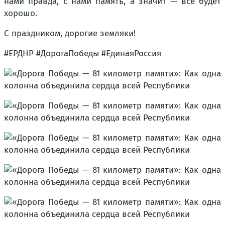
нами правда, с нами память, а значит — всё будет
хорошо.
С праздником, дорогие земляки!
#ЕРДНР #ДорогаПобеды #ЕдинаяРоссия