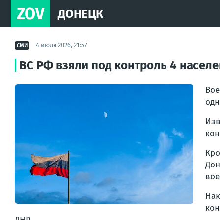
ZOV
ДОНЕЦК
4 июля 2026, 21:57
СМИ
ВС РФ взяли под контроль 4 населе
Вое
одн
Изв
кон
Кро
Дон
вое
Нак
кон
ДНР.