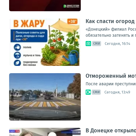
Как спасти огород 
«Донецкий» филиал Россе
обязательно затенять и 
Сегодня, 16:14
СМИ
Отмороженный мот
После аварии преступни
Сегодня, 13:49
СМИ
В Донецке открыл