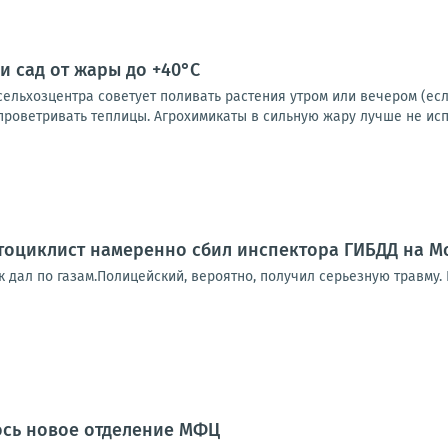
и сад от жары до +40°C
льхозцентра советует поливать растения утром или вечером (если
проветривать теплицы. Агрохимикаты в сильную жару лучше не испол
оциклист намеренно сбил инспектора ГИБДД на Мо
к дал по газам.Полицейский, вероятно, получил серьезную травму.
ось новое отделение МФЦ