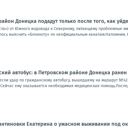
район Донецка подадут только после того, как уйд
ста») от Южного водовода к Северному, питающему проблемные ми
алось выяснить «Блокноту» по неофициальным каналам.Напомним, Ю
ский автобус: в Петровском районе Донецка ранен
если удар по гражданскому автобусу, вышедшему на маршрут №42. 
 Сейчас ему оказывается необходимая медицинская помощь.Последс
антиновки Екатерина о ужасном выживании под о