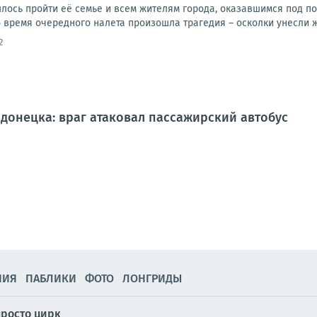
ось пройти её семье и всем жителям города, оказавшимся под п
 время очередного налета произошла трагедия – осколки унесли ж
2
донецка: враг атаковал пассажирский автобус
НИЯ
ПАБЛИКИ
ФОТО
ЛОНГРИДЫ
просто цирк