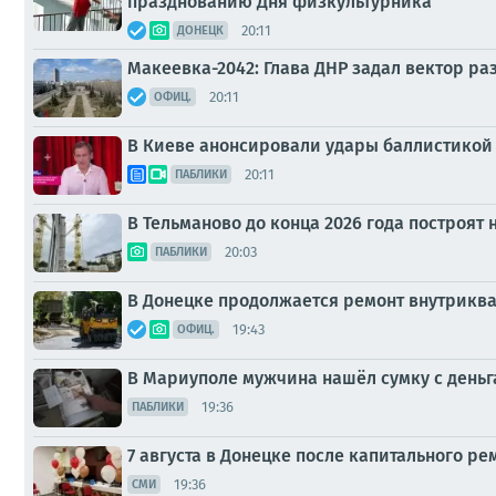
празднованию Дня физкультурника
20:11
ДОНЕЦК
Макеевка-2042: Глава ДНР задал вектор р
20:11
ОФИЦ.
В Киеве анонсировали удары баллистикой 
20:11
ПАБЛИКИ
В Тельманово до конца 2026 года построят
20:03
ПАБЛИКИ
В Донецке продолжается ремонт внутрикв
19:43
ОФИЦ.
В Мариуполе мужчина нашёл сумку с деньг
19:36
ПАБЛИКИ
7 августа в Донецке после капитального р
19:36
СМИ