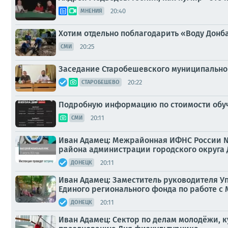
20:40
МНЕНИЯ
Хотим отдельно поблагодарить «Воду Донб
20:25
СМИ
Заседание Старобешевского муниципально
20:22
СТАРОБЕШЕВО
Подробную информацию по стоимости обуче
20:11
СМИ
Иван Адамец: Межрайонная ИФНС России №
района администрации городского округа
20:11
ДОНЕЦК
Иван Адамец: Заместитель руководителя У
Единого регионального фонда по работе с 
20:11
ДОНЕЦК
Иван Адамец: Сектор по делам молодёжи, 