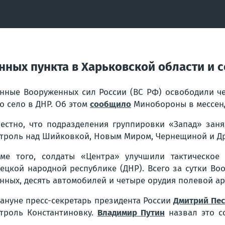
нных пункта в Харьковской области и с
нные Вооруженных сил России (ВС РФ) освободили че
о село в ДНР. Об этом
сообщило
Минобороны в мессен
естно, что подразделения группировки «Запад» зан
троль над Шийковкой, Новым Миром, Чернещиной и Д
ме того, солдаты «Центра» улучшили тактическое
ецкой народной республике (ДНР). Всего за сутки Во
нных, десять автомобилей и четыре орудия полевой а
ануне пресс-секретарь президента России
Дмитрий Пес
троль Константиновку.
Владимир Путин
назвал это с