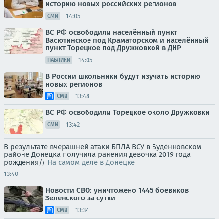
историю новых российских регионов
14:05
СМИ
ВС РФ освободили населённый пункт
Васютинское под Краматорском и населённый
пункт Торецкое под Дружковкой в ДНР
14:05
ПАБЛИКИ
В России школьники будут изучать историю
новых регионов
13:48
СМИ
ВС РФ освободили Торецкое около Дружковки
13:42
СМИ
В результате вчерашней атаки БПЛА ВСУ в Будённовском
районе Донецка получила ранения девочка 2019 года
рождения//
На самом деле в Донецке
13:40
Новости СВО: уничтожено 1445 боевиков
Зеленского за сутки
13:34
СМИ