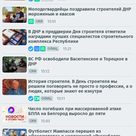
Молодогвардейцы поздравили строителей ДНР
мороженым и квасом
15:51
СМИ
В ДНР в преддверии Дня строителя отметили
наградами лучших специалистов строительного
комплекса Республики
15:21
ОФИЦ.
ВС РФ освободили Васютинское и Торецкое в
ДНР
15:12
СМИ
История строителя. В День строителя мы
решили поговорить не просто о профессии, а о
людях, которые знают ее изнутри
15:11
ОФИЦ.
Число погибших при массированной атаке
БПЛА на Белгород выросло до пяти
15:03
СМИ
Футболист Мампасси перешел из