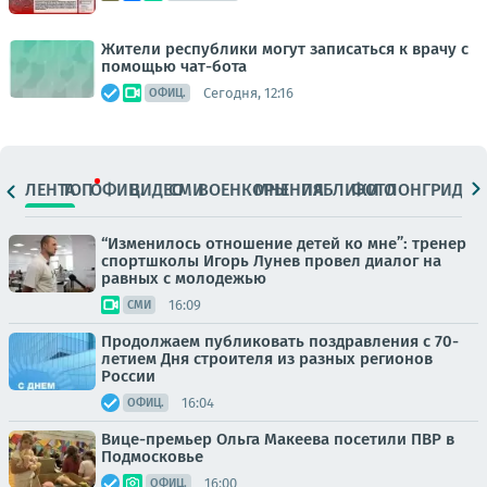
Жители республики могут записаться к врачу с
помощью чат-бота
Сегодня, 12:16
ОФИЦ.
ЛЕНТА
ТОП
ОФИЦ.
ВИДЕО
СМИ
ВОЕНКОРЫ
МНЕНИЯ
ПАБЛИКИ
ФОТО
ЛОНГРИДЫ
“Изменилось отношение детей ко мне”: тренер
спортшколы Игорь Лунев провел диалог на
равных с молодежью
16:09
СМИ
Продолжаем публиковать поздравления с 70-
летием Дня строителя из разных регионов
России
16:04
ОФИЦ.
Вице-премьер Ольга Макеева посетили ПВР в
Подмосковье
16:00
ОФИЦ.