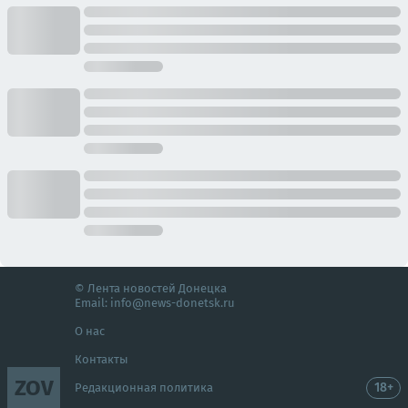
© Лента новостей Донецка
Email:
info@news-donetsk.ru
О нас
Контакты
ZOV
18+
Редакционная политика