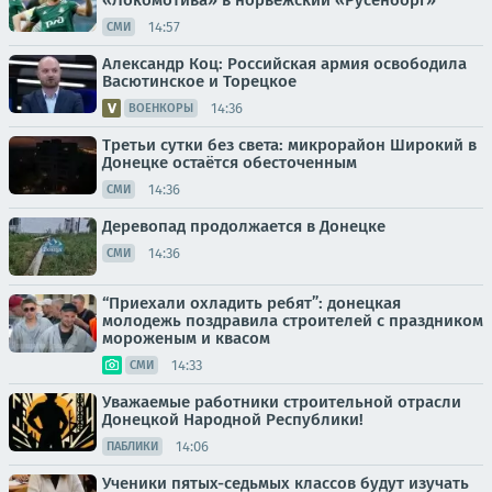
«Локомотива» в норвежский «Русенборг»
14:57
СМИ
Александр Коц: Российская армия освободила
Васютинское и Торецкое
14:36
ВОЕНКОРЫ
Третьи сутки без света: микрорайон Широкий в
Донецке остаётся обесточенным
14:36
СМИ
Деревопад продолжается в Донецке
14:36
СМИ
“Приехали охладить ребят”: донецкая
молодежь поздравила строителей с праздником
мороженым и квасом
14:33
СМИ
Уважаемые работники строительной отрасли
Донецкой Народной Республики!
14:06
ПАБЛИКИ
Ученики пятых-седьмых классов будут изучать