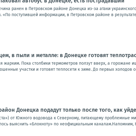
таковал автобус в Донецке, есть пострадавший
жчина ранен в Петровском районе Донецка из-за атаки украинског
. «По поступившей информации, в Петровском районе в результате
ем, в пыли и металле: в Донецке готовят теплотра
ся жарким. Пока столбики термометров ползут вверх, а горожане 
ошенные участки и готовят теплосети к зиме. До первых холодов о
район Донецка подадут только после того, как уйд
ста») от Южного водовода к Северному, питающему проблемные ми
алось выяснить «Блокноту» по неофициальным каналам.Напомним, Ю