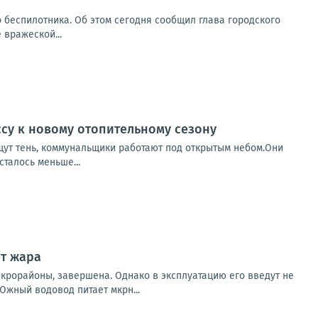
о беспилотника. Об этом сегодня сообщил глава городского
 вражеской...
ссу к новому отопительному сезону
ищут тень, коммунальщики работают под открытым небом.Они
сталось меньше...
ет жара
крорайоны, завершена. Однако в эксплуатацию его введут не
жный водовод питает мкрн...