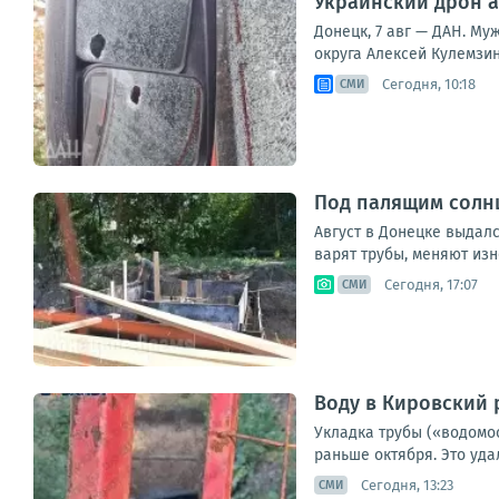
Украинский дрон а
Донецк, 7 авг — ДАН. Му
округа Алексей Кулемзин
Сегодня, 10:18
СМИ
Под палящим солнц
Август в Донецке выдал
варят трубы, меняют изн
Сегодня, 17:07
СМИ
Воду в Кировский 
Укладка трубы («водомо
раньше октября. Это уд
Сегодня, 13:23
СМИ