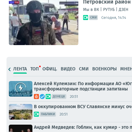
Петровский район 
Мы в ВК | РУТУБ | ДЗЕН
Сегодня, 14:14
СМИ
ЛЕНТА
ТОП
ОФИЦ.
ВИДЕО
СМИ
ВОЕНКОРЫ
МНЕ
Алексей Кулемзин: По информации АО «Юг
трансформаторные подстанции запитаны
20:51
ДОНЕЦК
В оккупированном ВСУ Славянске минус оч
20:51
ПАБЛИКИ
Андрей Медведев: Гоблин, как кумир - это 