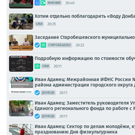
20:40
МНЕНИЯ
Хотим отдельно поблагодарить «Воду Донб
20:25
СМИ
Заседание Старобешевского муниципально
20:22
СТАРОБЕШЕВО
Подробную информацию по стоимости обуче
20:11
СМИ
Иван Адамец: Межрайонная ИФНС России №
района администрации городского округа
20:11
ДОНЕЦК
Иван Адамец: Заместитель руководителя У
Единого регионального фонда по работе с 
20:11
ДОНЕЦК
Иван Адамец: Сектор по делам молодёжи, 
празднованию Дня физкультурника