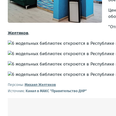
Цен
обо
"От
Желтяков
.
Персоны:
Михаил Желтяков
Источник:
Канал в МАКС "Правительство ДНР"