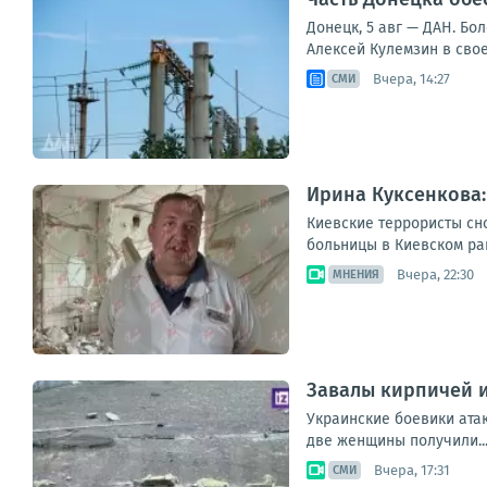
Донецк, 5 авг — ДАН. Бо
Алексей Кулемзин в сво
Вчера, 14:27
СМИ
Ирина Куксенкова:
Киевские террористы сн
больницы в Киевском ра
Вчера, 22:30
МНЕНИЯ
Завалы кирпичей и
Украинские боевики ата
две женщины получили..
Вчера, 17:31
СМИ