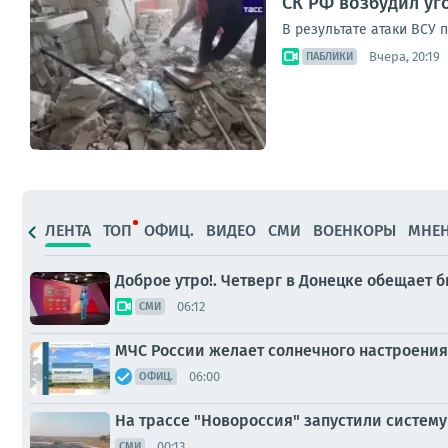
СК РФ возбудил уг
В результате атаки ВСУ
Вчера, 20:19
ПАБЛИКИ
ЛЕНТА
ТОП
ОФИЦ.
ВИДЕО
СМИ
ВОЕНКОРЫ
МНЕ
Доброе утро!. Четверг в Донецке обещает 
06:12
СМИ
МЧС России желает солнечного настроения
06:00
ОФИЦ.
На трассе "Новороссия" запустили систем
00:13
СМИ