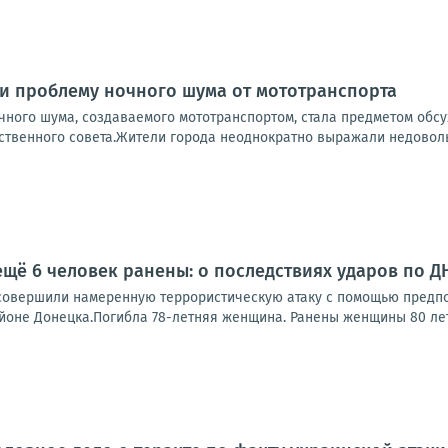
и проблему ночного шума от мототранспорта
чного шума, создаваемого мототранспортом, стала предметом обсу
венного совета.Жители города неоднократно выражали недовольств
ещё 6 человек ранены: о последствиях ударов по Д
совершили намеренную террористическую атаку с помощью предпо
оне Донецка.Погибла 78-летняя женщина. Ранены женщины 80 лет и 