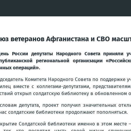
оюз ветеранов Афганистана и СВО масшт
ень России депутаты Народного Совета приняли у
публиканской региональной организации «Российс
нных операций».
дседатель Комитета Народного Совета по поддержке 
илец вместе с коллегами-депутатами, представител
ствий открыл солдатскую библиотеку в обновленном о
словам депутата, проект получил значительных откл
час солдатские библиотеки продолжают пополняться.
крытие Солдатской библиотеки именно в этом месте —
 тех, кто посвятил часть своей жизни служению