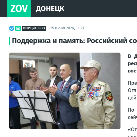
ZOV
ДОНЕЦК
15 июня 2026, 11:21
ОФИЦИАЛЬНО
Поддержка и память: Российский с
В Д
рес
вое
Пре
Огл
дей
По 
сей
«От
для