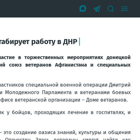
абирует работу в ДНР
частие в торжественных мероприятиях донецкой
кий союз ветеранов Афганистана и специальных
участников специальной военной операции Дмитрий
ями Молодежного Парламента и ветеранами боевых
фисе ветеранской организации – Доме ветаранов.
ик у бойцов, проходящих лечение в госпиталях, и
 это создание оазиса знаний, культуры и общения
 Отечеству. Здесь ветераны смогут найти как