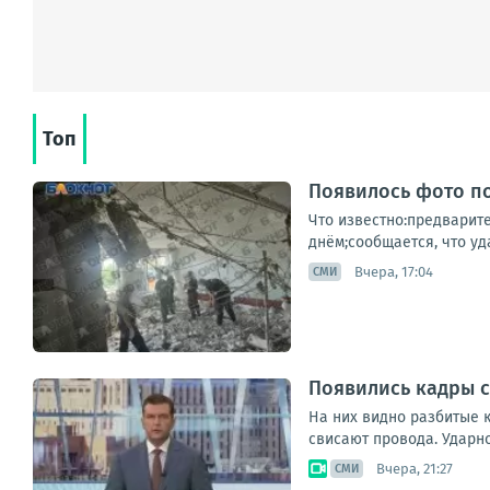
Топ
Появилось фото по
Что известно:предварит
днём;сообщается, что уд
Вчера, 17:04
СМИ
Появились кадры с
На них видно разбитые к
свисают провода. Ударн
Вчера, 21:27
СМИ