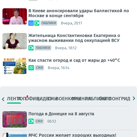
В Киеве анонсировали удары баллистикой по
Москве в конце сентября
Вчера, 20:11
ПАБЛИКИ
Жительница Константиновки Екатерина о
ужасном выживании под оккупацией ВСУ
Вчера, 18:12
ПАБЛИКИ
Как спасти огород и сад от жары до +40°C
Вчера, 16:14
СМИ
ЛЕНТА
ТОП
ОФИЦ.
ВИДЕО
СМИ
ВОЕНКОРЫ
МНЕНИЯ
ПАБЛИКИ
ФОТО
ЛОНГРИДЫ
Погода в Донецке на 8 августа
06:12
СМИ
МЧС России желает хороших выходных!