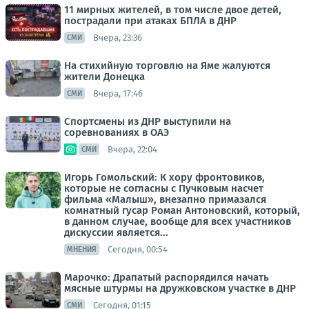
11 мирных жителей, в том числе двое детей,
пострадали при атаках БПЛА в ДНР
Вчера, 23:36
СМИ
На стихийную торговлю на Яме жалуются
жители Донецка
Вчера, 17:46
СМИ
Спортсмены из ДНР выступили на
соревнованиях в ОАЭ
Вчера, 22:04
СМИ
Игорь Гомольский: К хору фронтовиков,
которые не согласны с Пучковым насчет
фильма «Малыш», внезапно примазался
комнатный гусар Роман Антоновский, который,
в данном случае, вообще для всех участников
дискуссии является...
Сегодня, 00:54
МНЕНИЯ
Марочко: Драпатый распорядился начать
мясные штурмы на дружковском участке в ДНР
Сегодня, 01:15
СМИ