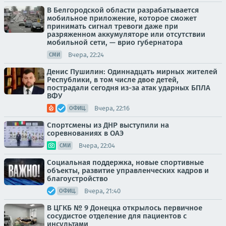
В Белгородской области разрабатывается
мобильное приложение, которое сможет
принимать сигнал тревоги даже при
разряженном аккумуляторе или отсутствии
мобильной сети, — врио губернатора
Вчера, 22:24
СМИ
Денис Пушилин: Одиннадцать мирных жителей
Республики, в том числе двое детей,
пострадали сегодня из-за атак ударных БПЛА
ВФУ
Вчера, 22:16
ОФИЦ.
Спортсмены из ДНР выступили на
соревнованиях в ОАЭ
Вчера, 22:04
СМИ
Социальная поддержка, новые спортивные
объекты, развитие управленческих кадров и
благоустройство
Вчера, 21:40
ОФИЦ.
В ЦГКБ № 9 Донецка открылось первичное
сосудистое отделение для пациентов с
инсультами