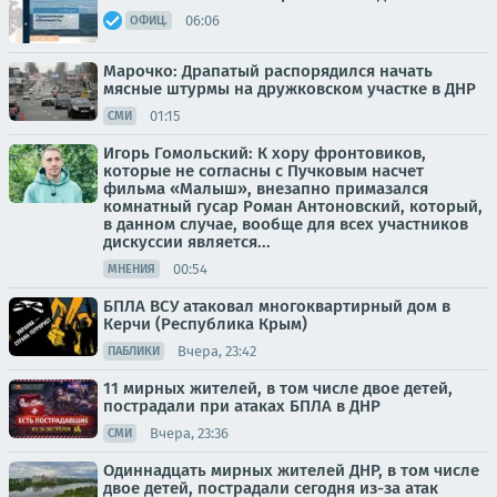
06:06
ОФИЦ.
Марочко: Драпатый распорядился начать
мясные штурмы на дружковском участке в ДНР
01:15
СМИ
Игорь Гомольский: К хору фронтовиков,
которые не согласны с Пучковым насчет
фильма «Малыш», внезапно примазался
комнатный гусар Роман Антоновский, который,
в данном случае, вообще для всех участников
дискуссии является...
00:54
МНЕНИЯ
БПЛА ВСУ атаковал многоквартирный дом в
Керчи (Республика Крым)
Вчера, 23:42
ПАБЛИКИ
11 мирных жителей, в том числе двое детей,
пострадали при атаках БПЛА в ДНР
Вчера, 23:36
СМИ
Одиннадцать мирных жителей ДНР, в том числе
двое детей, пострадали сегодня из-за атак