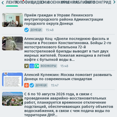
ЛЕНТА
ТОП
ОФИЦ.
ВИДЕО
СМИ
ВОЕНКОРЫ
МНЕНИЯ
ПАБЛИКИ
ФОТО
ЛОНГРИДЫ
Приём граждан в Управе Ленинского
внутригородского района Администрации
городского округа Донецк
15:48
ДОНЕЦК
Александр Коц: «Доели последнюю фасоль и
пошли в Россию» Константиновка. Бойцы 2-го
мотострелкового батальона 72-й
мотострелковой бригады выводят в тыл двух
мирных жителей. Пожилая женщина в летней
кофте с бутылкой воды в...
15:48
ВОЕНКОРЫ
Алексей Кулемзин: Москва помогает развивать
Донецк по современным стандартам
15:47
ДОНЕЦК
С 6 по 10 августа 2026 года, в связи с
проведением аварийно-восстановительных
работ, планируется временное отключение
подстанций, обеспечивающих работу объектов
водоснабжения, в связи с чем подача воды по
территории ДНР...