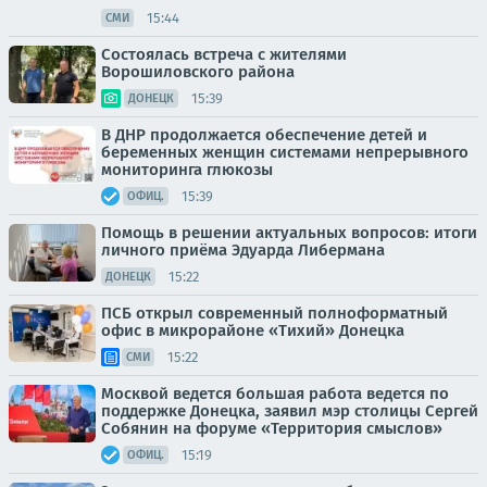
15:44
СМИ
Состоялась встреча с жителями
Ворошиловского района
15:39
ДОНЕЦК
В ДНР продолжается обеспечение детей и
беременных женщин системами непрерывного
мониторинга глюкозы
15:39
ОФИЦ.
Помощь в решении актуальных вопросов: итоги
личного приёма Эдуарда Либермана
15:22
ДОНЕЦК
ПСБ открыл современный полноформатный
офис в микрорайоне «Тихий» Донецка
15:22
СМИ
Москвой ведется большая работа ведется по
поддержке Донецка, заявил мэр столицы Сергей
Собянин на форуме «Территория смыслов»
15:19
ОФИЦ.