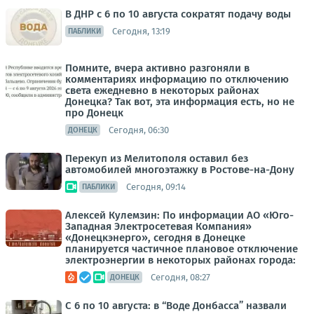
В ДНР с 6 по 10 августа сократят подачу воды
Сегодня, 13:19
ПАБЛИКИ
Помните, вчера активно разгоняли в
комментариях информацию по отключению
света ежедневно в некоторых районах
Донецка? Так вот, эта информация есть, но не
про Донецк
Сегодня, 06:30
ДОНЕЦК
Перекуп из Мелитополя оставил без
автомобилей многоэтажку в Ростове-на-Дону
Сегодня, 09:14
ПАБЛИКИ
Алексей Кулемзин: По информации АО «Юго-
Западная Электросетевая Компания»
«Донецкэнерго», сегодня в Донецке
планируется частичное плановое отключение
электроэнергии в некоторых районах города:
Сегодня, 08:27
ДОНЕЦК
С 6 по 10 августа: в “Воде Донбасса” назвали