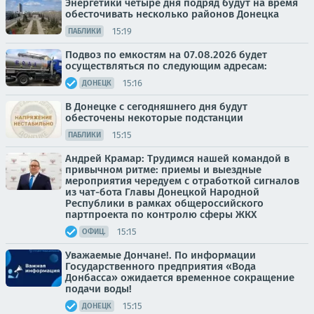
Энергетики четыре дня подряд будут на время
обесточивать несколько районов Донецка
15:19
ПАБЛИКИ
Подвоз по емкостям на 07.08.2026 будет
осуществляться по следующим адресам:
15:16
ДОНЕЦК
В Донецке с сегодняшнего дня будут
обесточены некоторые подстанции
15:15
ПАБЛИКИ
Андрей Крамар: Трудимся нашей командой в
привычном ритме: приемы и выездные
мероприятия чередуем с отработкой сигналов
из чат-бота Главы Донецкой Народной
Республики в рамках общероссийского
партпроекта по контролю сферы ЖКХ
15:15
ОФИЦ.
Уважаемые Дончане!. По информации
Государственного предприятия «Вода
Донбасса» ожидается временное сокращение
подачи воды!
15:15
ДОНЕЦК