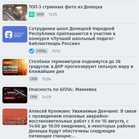
ТОП-3 странных фото из Донецка
15:15
СМИ
Сотрудники школ Донецкой Народной
Республики приглашаются к участию в
конкурсе «Лучший школьный педагог-
библиотекарь России»
15:12
ОФИЦ.
Столбики термометров поднимутся до 38
градусов: в ДНР прогнозируют сильную жару в
ближайшие дни
15:04
СМИ
Опасность по БПЛА:. Макеевка
14:59
СМИ
Алексей Кулемзин: Уважаемые Дончане!. В связи
с проведением плановых аварийно-
восстановительных работ с 6 по 10 августа, с
14:00 до 18:00 ежедневно, в некоторых районах
Донецка будут обесточены следующие
питающие станции:...