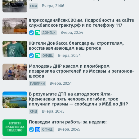
Вчера, 21:06
СМИ
#присоединяйсякСВОим. Подробности на сайте
службапоконтракту.рф и по телефону 117
Вчера, 20:54
ДОНЕЦК
Жители Донбасса благодарны строителям,
восстанавливающим наш регион
Вчера, 20:54
ОФИЦ.
Молодежь ДНР квасом и пломбиром
поздравила строителей из Москвы и регионов-
шефов
Вчера, 20:51
ПАБЛИКИ
В результате ДТП на автодороге Ялта-
Кременевка пять человек погибли, трое
получили травмы — сообщили в МВД по ДНР
Вчера, 20:45
СМИ
Подведем итоги работы за неделю:
Вчера, 20:45
ОФИЦ.