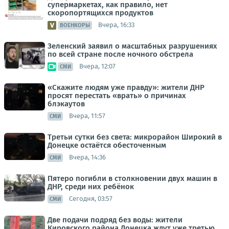
супермаркетах, как правило, нет
скоропортящихся продуктов
Вчера, 16:33
ВОЕНКОРЫ
Зеленский заявил о масштабных разрушениях
по всей стране после ночного обстрела
Вчера, 12:07
СМИ
«Скажите людям уже правду»: жители ДНР
просят перестать «врать» о причинах
блэкаутов
Вчера, 11:57
СМИ
Третьи сутки без света: микрорайон Широкий в
Донецке остаётся обесточенным
Вчера, 14:36
СМИ
Пятеро погибли в столкновении двух машин в
ДНР, среди них ребёнок
Сегодня, 03:57
СМИ
Две подачи подряд без воды: жители
Кировского района Донецка ждут уже третью