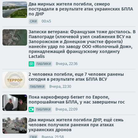
Два мирных жителя погибли, семеро
пострадали в результате атак украинских БПЛА
по ДНР
00:45
СМИ
Записки ветерана: Французам тоже досталось. В
Павлограде (ключевой узел снабжения ВСУ на
Запорожском и Донецком участке фронта)
нанесён удар по заводу ООО «Молочный Дом»,
принадлежащий французскому холдингу
Lactalis
Вчера, 22:36
ПАБЛИКИ
2 человека погибли, еще 7 человек ранены
сегодня в результате атак БПЛА ВСУ
Вчера, 22:30
ПАБЛИКИ
Пока наркофюрер бегает по Европе,
попрошайничая БПЛА, у нас завершены гос
Вчера, 22:09
ПАБЛИКИ
Два мирных жителя погибли ДНР, ещё семь
человек получили ранения при атаках
украинских дронов
Вчера, 21:58
СМИ