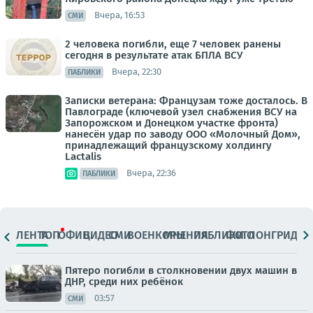
Вчера, 16:53
СМИ
2 человека погибли, еще 7 человек ранены
сегодня в результате атак БПЛА ВСУ
Вчера, 22:30
ПАБЛИКИ
Записки ветерана: Французам тоже досталось. В
Павлограде (ключевой узел снабжения ВСУ на
Запорожском и Донецком участке фронта)
нанесён удар по заводу ООО «Молочный Дом»,
принадлежащий французскому холдингу
Lactalis
Вчера, 22:36
ПАБЛИКИ
ЛЕНТА
ТОП
ОФИЦ.
ВИДЕО
СМИ
ВОЕНКОРЫ
МНЕНИЯ
ПАБЛИКИ
ФОТО
ЛОНГРИДЫ
Пятеро погибли в столкновении двух машин в
ДНР, среди них ребёнок
03:57
СМИ