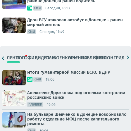
районе Донецка ранен водитель
Сегодня, 16:13
СМИ
Дрон ВСУ атаковал автобус в Донецке - ранен
мирный житель
Сегодня, 11:49
СМИ
ЛЕНТА
ТОП
ОФИЦ.
ВИДЕО
СМИ
ВОЕНКОРЫ
МНЕНИЯ
ПАБЛИКИ
ФОТО
ЛОНГРИДЫ
Итоги гуманитарной миссии ВСКС в ДНР
19:06
СМИ
Алексеево-Дружковка под огневым контролем
российских войск
19:06
ПАБЛИКИ
На бульваре Шевченко в Донецке возобновило
работу отделение МФЦ после капитального
ремонта
19:06
СМИ