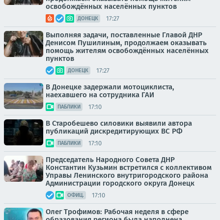
освобождённых населённых пунктов
17:27
ДОНЕЦК
Выполняя задачи, поставленные Главой ДНР
Денисом Пушилиным, продолжаем оказывать
помощь жителям освобождённых населённых
пунктов
17:27
ДОНЕЦК
В Донецке задержали мотоциклиста,
наехавшего на сотрудника ГАИ
17:10
ПАБЛИКИ
В Старобешево силовики выявили автора
публикаций дискредитирующих ВС РФ
17:10
ПАБЛИКИ
Председатель Народного Совета ДНР
Константин Кузьмин встретился с коллективом
Управы Ленинского внутригородского района
Администрации городского округа Донецк
17:10
ОФИЦ.
Олег Трофимов: Рабочая неделя в сфере
образования региона была наполнена