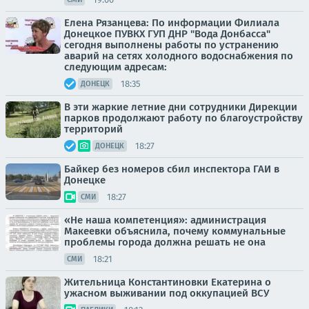
Елена Рязанцева: По информации Филиала
Донецкое ПУВКХ ГУП ДНР "Вода Донбасса"
сегодня выполнены работы по устранению
аварий на сетях холодного водоснабжения по
следующим адресам:
18:35
ДОНЕЦК
В эти жаркие летние дни сотрудники Дирекции
парков продолжают работу по благоустройству
территорий
18:27
ДОНЕЦК
Байкер без номеров сбил инспектора ГАИ в
Донецке
18:27
СМИ
«Не наша компетенция»: администрация
Макеевки объяснила, почему коммунальные
проблемы города должна решать не она
18:21
СМИ
Жительница Константиновки Екатерина о
ужасном выживании под оккупацией ВСУ