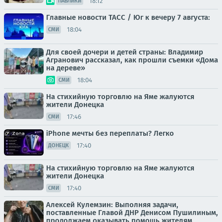
18:12
ПАБЛИКИ
Главные новости ТАСС / Юг к вечеру 7 августа:
18:04
СМИ
Для своей дочери и детей страны: Владимир
Агранович рассказал, как прошли съемки «Дома
на дереве»
18:04
СМИ
На стихийную торговлю на Яме жалуются
жители Донецка
17:46
СМИ
iPhone мечты без переплаты? Легко
17:40
ДОНЕЦК
На стихийную торговлю на Яме жалуются
жители Донецка
17:40
СМИ
Алексей Кулемзин: Выполняя задачи,
поставленные Главой ДНР Денисом Пушилиным,
продолжаем оказывать помощь жителям