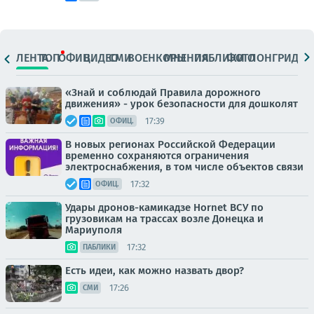
ЛЕНТА
ТОП
ОФИЦ.
ВИДЕО
СМИ
ВОЕНКОРЫ
МНЕНИЯ
ПАБЛИКИ
ФОТО
ЛОНГРИДЫ
«Знай и соблюдай Правила дорожного
движения» - урок безопасности для дошколят
17:39
ОФИЦ.
В новых регионах Российской Федерации
временно сохраняются ограничения
электроснабжения, в том числе объектов связи
17:32
ОФИЦ.
Удары дронов-камикадзе Hornet ВСУ по
грузовикам на трассах возле Донецка и
Мариуполя
17:32
ПАБЛИКИ
Есть идеи, как можно назвать двор?
17:26
СМИ