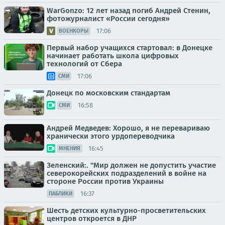
WarGonzo: 12 лет назад погиб Андрей Стенин,
фотожурналист «России сегодня»
17:06
ВОЕНКОРЫ
Первый набор учащихся стартовал: в Донецке
начинает работать школа цифровых
технологий от Сбера
17:06
СМИ
Донецк по московским стандартам
16:58
СМИ
Андрей Медведев: Хорошо, я не перевариваю
хранически этого урдопереводчика
16:45
МНЕНИЯ
Зеленский:. "Мир должен не допустить участие
северокорейских подразделений в войне на
стороне России против Украины
16:37
ПАБЛИКИ
Шесть детских культурно-просветительских
центров откроется в ДНР