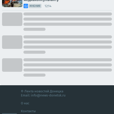
12:14
МНЕНИЯ
© Лента новостей Донецка
Email:
info@news-donetsk.ru
О нас
Контакты