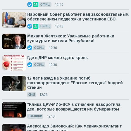
12:49
ОФИЦ.
Народный Совет работает над законодательным
обеспечением поддержки участников СВО
12:43
ОФИЦ.
Михаил Желтяков: Уважаемые работники
культуры и жители Республики!
12:36
ОФИЦ.
Где в ДНР можно сдать кровь
12:30
ОФИЦ.
12 лет назад на Украине погиб
фотокорреспондент "России сегодня" Андрей
Стенин
12:26
СМИ
"Клика ЦРУ-МИ6-ВСУ в отчаянии наворотила
дел, которые возвращаются им бумерангом
12:18
ПАБЛИКИ
Александр Зимовский: Как медиаконсультант
медиаконсультанту