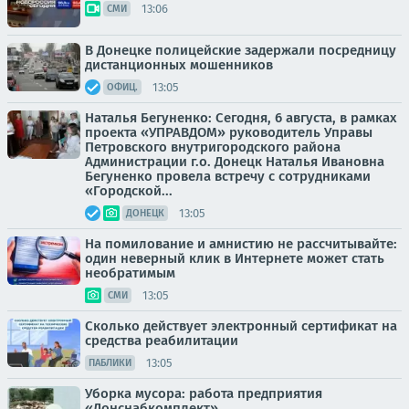
13:06
СМИ
В Донецке полицейские задержали посредницу
дистанционных мошенников
13:05
ОФИЦ.
Наталья Бегуненко: Сегодня, 6 августа, в рамках
проекта «УПРАВДОМ» руководитель Управы
Петровского внутригородского района
Администрации г.о. Донецк Наталья Ивановна
Бегуненко провела встречу с сотрудниками
«Городской...
13:05
ДОНЕЦК
На помилование и амнистию не рассчитывайте:
один неверный клик в Интернете может стать
необратимым
13:05
СМИ
Сколько действует электронный сертификат на
средства реабилитации
13:05
ПАБЛИКИ
Уборка мусора: работа предприятия
«Донснабкомплект»