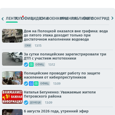
ЛЕНТА
ТОП
ОФИЦ.
ВИДЕО
СМИ
ВОЕНКОРЫ
МНЕНИЯ
ПАБЛИКИ
ФОТО
ЛОНГРИДЫ
Дом на Полоцкой оказался вне графика: вода
до пятого этажа доходит только при
достаточном наполнении водовода
13:15
СМИ
За сутки полицейские зарегистрировали три
ДТП с участием мототехники
13:12
ОФИЦ.
Полицейские проводят работу по защите
населения от киберпреступников
13:09
ОФИЦ.
Наталья Бегуненко: Уважаемые жители
Петровского района
13:09
ДОНЕЦК
6 августа 2026 года, утренний эфир