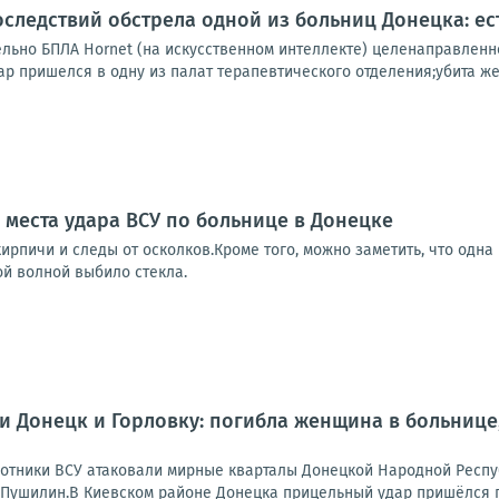
следствий обстрела одной из больниц Донецка: ес
ельно БПЛА Hornet (на искусственном интеллекте) целенаправленн
ар пришелся в одну из палат терапевтического отделения;убита же
 места удара ВСУ по больнице в Донецке
ирпичи и следы от осколков.Кроме того, можно заметить, что одна
ой волной выбило стекла.
и Донецк и Горловку: погибла женщина в больнице
отники ВСУ атаковали мирные кварталы Донецкой Народной Респу
 Пушилин.В Киевском районе Донецка прицельный удар пришёлся п