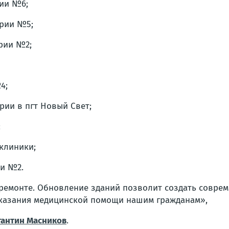
рии №6;
ории №5;
рии №2;
4;
рии в пгт Новый Свет;
;
иклиники;
ки №2.
ремонте. Обновление зданий позволит создать совре
оказания медицинской помощи нашим гражданам»,
тантин Масников
.