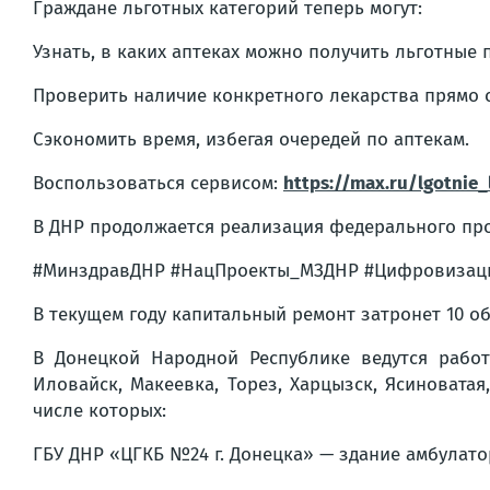
Граждане льготных категорий теперь могут:
Узнать, в каких аптеках можно получить льготные 
Проверить наличие конкретного лекарства прямо с
Сэкономить время, избегая очередей по аптекам.
Воспользоваться сервисом:
https://max.ru/lgotnie
В ДНР продолжается реализация федерального про
#МинздравДНР #НацПроекты_МЗДНР #Цифровизация
В текущем году капитальный ремонт затронет 10 о
В Донецкой Народной Республике ведутся работ
Иловайск, Макеевка, Торез, Харцызск, Ясиновата
числе которых:
ГБУ ДНР «ЦГКБ №24 г. Донецка» — здание амбулат