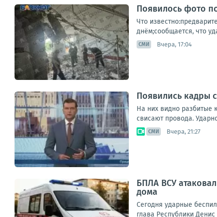
Появилось фото по
Что известно:предварит
днём;сообщается, что уд
Вчера, 17:04
СМИ
Появились кадры с
На них видно разбитые к
свисают провода. Ударн
Вчера, 21:27
СМИ
БПЛА ВСУ атаковал
дома
Сегодня ударные беспил
глава Республики Денис