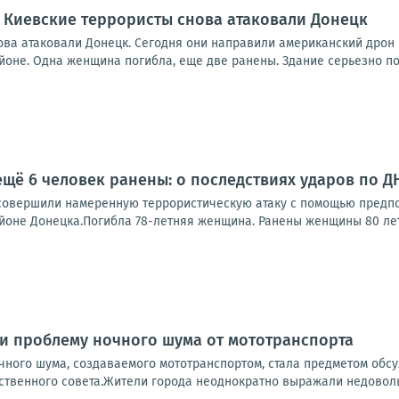
 Киевские террористы снова атаковали Донецк
ова атаковали Донецк. Сегодня они направили американский дрон 
йоне. Одна женщина погибла, еще две ранены. Здание серьезно по
ещё 6 человек ранены: о последствиях ударов по Д
совершили намеренную террористическую атаку с помощью предпо
оне Донецка.Погибла 78-летняя женщина. Ранены женщины 80 лет и 
и проблему ночного шума от мототранспорта
чного шума, создаваемого мототранспортом, стала предметом обсу
венного совета.Жители города неоднократно выражали недовольств