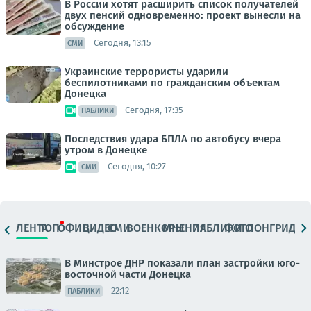
В России хотят расширить список получателей
двух пенсий одновременно: проект вынесли на
обсуждение
Сегодня, 13:15
СМИ
Украинские террористы ударили
беспилотниками по гражданским объектам
Донецка
Сегодня, 17:35
ПАБЛИКИ
Последствия удара БПЛА по автобусу вчера
утром в Донецке
Сегодня, 10:27
СМИ
ЛЕНТА
ТОП
ОФИЦ.
ВИДЕО
СМИ
ВОЕНКОРЫ
МНЕНИЯ
ПАБЛИКИ
ФОТО
ЛОНГРИДЫ
В Минстрое ДНР показали план застройки юго-
восточной части Донецка
22:12
ПАБЛИКИ