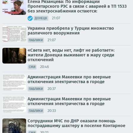
Елена Рязанцева: По информации
Пролетарского РЭС в связи с аварией в ТП 1533
без электроснабжения остаются:
21:07
ДОНЕЦК
Украина приобрела у Турции множество
различного вооружения
21:07
ПАБЛИКИ
«Света нет, воды нет, лифт не работает»:
жители Донецка выживают в жару среди
отключений
20:46
СМИ
Администрация Макеевки про веерные
отключения электричества в городе
20:37
ПАБЛИКИ
Администрация Макеевки про веерные
отключения электричества в городе
20:33
ПАБЛИКИ
Сотрудники МЧС по ДНР оказали помощь
пострадавшему шахтеру в поселке Контарное
20:22
СМИ