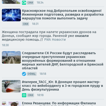
18:34
СМИ
Красноярское под Добропольем освобождено!
Инженерная подготовка, разведка и разработка
маршрутов помогли выполнить задачу
18:31
СМИ
Женщина пострадала при налете украинских дронов на
Донецк, сообщил мэр города. Раненой уже
оказали
медицинскую помощь.//
РИА Новости
18:30
Следователи СК России будут расследовать
очередные преступления украинских
вооружённых формирований в отношении
мирных жителей ДНР, Белгородской и Брянской
областей
18:18
ОФИЦ.
#галерея_ТАСС_Юг. В Донецке прошел мастер-
класс по вейкбордингу в 3-м городском пруду в
День физкультурника
18:18
СМИ
Елена Рязанцева: По информации Филиала