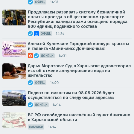
14:37
ОФИЦ.
Продолжаем развивать систему безналичной
оплаты проезда в общественном транспорте
Республики: валидаторами оснащено порядка
800 единиц подвижного состава
14:34
ОФИЦ.
Алексей Кулемзин: Городской конкурс красоты
и таланта «Мини-мисс Дончаночка»!
14:31
ДОНЕЦК
Дарья Морозова: Суд в Харцызске удовлетворил
иск об отмене аннулирования вида на
жительство
14:20
ОФИЦ.
Подвоз по емкостям на 08.08.2026 будет
осуществляться по следующим адресам:
14:14
ДОНЕЦК
ВС РФ освободили населённый пункт Анискино
в Харьковской области
14:14
ПАБЛИКИ