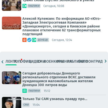
Трамп снова спустил Зеленского в унитаз
Сегодня, 10:08
ПАБЛИКИ
Алексей Кулемзин: По информации АО «Юго-
Западная Электросетевая Компания»
«Донецкэнерго», сегодня в Киевском районе
плановое отключение 62 трансформаторных
подстанций
Сегодня, 12:34
ДОНЕЦК
ЛЕНТА
ТОП
ОФИЦ.
ВИДЕО
СМИ
ВОЕНКОРЫ
МНЕНИЯ
ПАБЛИКИ
ФОТО
ЛОНГРИДЫ
Сегодня добровольцы Донецкого
регионального отделения ВСКС доставили
нуждающимся маломобильным жителям
Донецка 300 литров воды
15:12
ПАБЛИКИ
Только ТЫ САМ узнаешь правду про…
15:04
СМИ