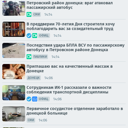
Петровский район донецка: враг атаковал
пассажирский автобус
14:14
СМИ
В преддверии 70-летия Дня строителя хочу
поблагодарить вас за созидательный труд
14:14
ОФИЦ.
Последствия удара БПЛА ВСУ по пассажирскому
автобусу в Петровском районе Донецка
14:14
ПАБЛИКИ
Приглашаю вас на качественный массаж в
Донецке
14:06
ДОНЕЦК
Сотрудникам ИК-1 рассказали о важности
соблюдения транспортной дисциплины
14:06
ОФИЦ.
Первичное сосудистое отделение заработало в
донецкой больнице
14:06
СМИ