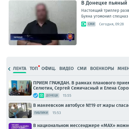
В Донецке пьяный 
Настоящий триллер разв
Буяна угомонил спецназ 
Сегодня, 09:28
СМИ
ЛЕНТА
ТОП
ОФИЦ.
ВИДЕО
СМИ
ВОЕНКОРЫ
МНЕ
ПРИЕМ ГРАЖДАН. В рамках планового прием
Селютин, Сергей Семичасный и Елена Сорок
15:55
ДОНЕЦК
В макеевском автобусе №19 от жары спаса
15:53
ПАБЛИКИ
В национальном мессенджере «MAX» можно 