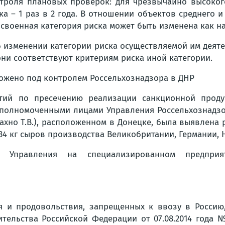
троля плановых проверок: для чрезвычайно высокого
ка – 1 раз в 2 года. В отношении объектов среднего 
своенная категория риска может быть изменена как на
 изменении категории риска осуществляемой им деят
они соответствуют критериям риска иной категории.
тожено под контролем Россельхознадзора в ДНР
тий по пресечению реализации санкционной проду
уполномоченными лицами Управления Россельхознадзо
хно Т.В.), расположенном в Донецке, была выявлена 
34 кг сыров производства Великобритании, Германии,
и Управления на специализированном предпри
я и продовольствия, запрещенных к ввозу в Россию
тельства Российской Федерации от 07.08.2014 года 