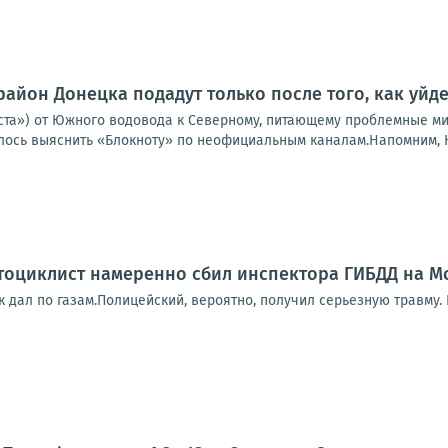
район Донецка подадут только после того, как уйд
ста») от Южного водовода к Северному, питающему проблемные ми
алось выяснить «Блокноту» по неофициальным каналам.Напомним, Ю
оциклист намеренно сбил инспектора ГИБДД на Мо
к дал по газам.Полицейский, вероятно, получил серьезную травму.