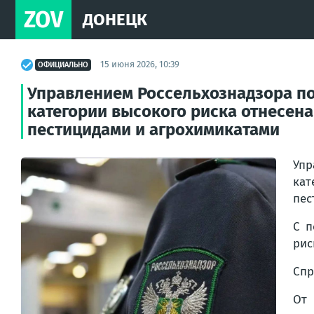
ZOV
ДОНЕЦК
15 июня 2026, 10:39
ОФИЦИАЛЬНО
Управлением Россельхознадзора по
категории высокого риска отнесена
пестицидами и агрохимикатами
Упр
кат
пес
С п
рис
Спр
От 