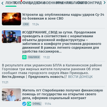
ЛЕНТА
ТОП
ОФИЦ.
ВИДЕО
СМИ
ВОЕНКОРЫ
МНЕНИЯ
ПАБЛИКИ
ФОТО
ЛОНГРИДЫ
Устроили ад: опубликованы кадры ударов Су-34
по боевикам в зоне СВО
11:24
СМИ
#СОДЕРЖАНИЕ_СВОД за сутки. Продолжаем
приводить в соответствие с нормативами
объекты дорожной инфраструктуры –
заботимся о комфорте участников дорожного
движения! В рамках летнего содержания для
удобства пассажиров...
11:22
ПАБЛИКИ
В результате атак украинских БПЛА в Калининском районе
Горловки три мирных жителя получили ранения Об этом
сообщил глава городского округа Иван Приходько.
Вести.Донецк
|
Предложить новость
//
ВЕСТИ ДОНЕЦК
11:21
Житель пгт Старобешево получил финансовую
помощь от государства на открытие своего
дела, оформив социальный контракт
11:14
ОФИЦ.