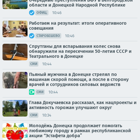
очередные преступления ВФУ в Белгородской
области и Донецкой Народной Республике
10:46
ОФИЦ.
Работаем на результат: итоги оперативного
совещания
10:46
СТАРОБЕШЕВО
Спрутганы для вспарывания колес снова
обнаружили на пересечении 50-летия СССР и
Театрального в Донецке
10:44
СМИ
Пьяный мужчина в Донецке стрелял по
машинам скорой помощи, а после в сторону
врачей и сотрудников силовых ведомств
10:44
СМИ
Глава Докучаевска рассказал, как нацпроекты и
активность горожан улучшают округ
10:34
СМИ
Молодёжь Донецка продолжает помогать
любимому городу в рамках республиканской
акции “Эстафета добра”