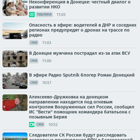
Неконференция в Донецке: честный диалог о
развитии НКО
11:03
ПАБЛИКИ
Опасность в эфире: водителей в ДНР и соседних
регионах предупредят о дронах на трассе по
радио
11:03
СМИ
В Донецке мужчина пострадал из-за атак ВСУ
11:00
СМИ
В эфире Радио Sputnik блогер Роман Донецкий
10:57
СМИ
Алексеево-Дружковка на донецком
направлении находится под огневым
контролем Вооруженных сил России, сообщил
ИС "Вести" помощник командира батальона с
позывным Берия
10:52
СМИ
Следователи СК России будут расследовать