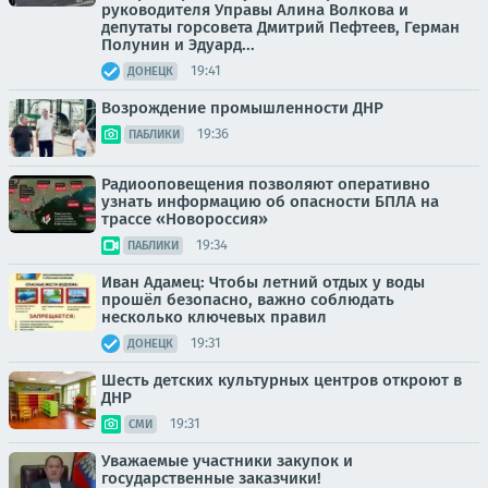
руководителя Управы Алина Волкова и
депутаты горсовета Дмитрий Пефтеев, Герман
Полунин и Эдуард...
19:41
ДОНЕЦК
Возрождение промышленности ДНР
19:36
ПАБЛИКИ
Радиооповещения позволяют оперативно
узнать информацию об опасности БПЛА на
трассе «Новороссия»
19:34
ПАБЛИКИ
Иван Адамец: Чтобы летний отдых у воды
прошёл безопасно, важно соблюдать
несколько ключевых правил
19:31
ДОНЕЦК
Шесть детских культурных центров откроют в
ДНР
19:31
СМИ
Уважаемые участники закупок и
государственные заказчики!