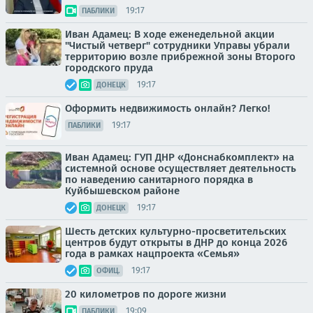
19:17
ПАБЛИКИ
Иван Адамец: В ходе еженедельной акции
"Чистый четверг" сотрудники Управы убрали
территорию возле прибрежной зоны Второго
городского пруда
19:17
ДОНЕЦК
Оформить недвижимость онлайн? Легко!
19:17
ПАБЛИКИ
Иван Адамец: ГУП ДНР «Донснабкомплект» на
системной основе осуществляет деятельность
по наведению санитарного порядка в
Куйбышевском районе
19:17
ДОНЕЦК
Шесть детских культурно-просветительских
центров будут открыты в ДНР до конца 2026
года в рамках нацпроекта «Семья»
19:17
ОФИЦ.
20 километров по дороге жизни
19:09
ПАБЛИКИ