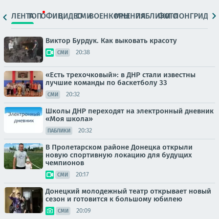
ЛЕНТА
ТОП
ОФИЦ.
ВИДЕО
СМИ
ВОЕНКОРЫ
МНЕНИЯ
ПАБЛИКИ
ФОТО
ЛОНГРИДЫ
Виктор Бурдук. Как выковать красоту
20:38
СМИ
«Есть трехочковый»: в ДНР стали известны
лучшие команды по баскетболу 33
20:32
СМИ
Школы ДНР переходят на электронный дневник
«Моя школа»
20:32
ПАБЛИКИ
В Пролетарском районе Донецка открыли
новую спортивную локацию для будущих
чемпионов
20:17
СМИ
Донецкий молодежный театр открывает новый
сезон и готовится к большому юбилею
20:09
СМИ