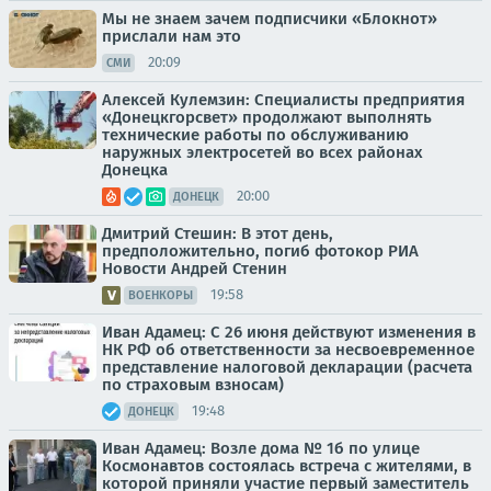
Мы не знаем зачем подписчики «Блокнот»
прислали нам это
20:09
СМИ
Алексей Кулемзин: Специалисты предприятия
«Донецкгорсвет» продолжают выполнять
технические работы по обслуживанию
наружных электросетей во всех районах
Донецка
20:00
ДОНЕЦК
Дмитрий Стешин: В этот день,
предположительно, погиб фотокор РИА
Новости Андрей Стенин
19:58
ВОЕНКОРЫ
Иван Адамец: С 26 июня действуют изменения в
НК РФ об ответственности за несвоевременное
представление налоговой декларации (расчета
по страховым взносам)
19:48
ДОНЕЦК
Иван Адамец: Возле дома № 1б по улице
Космонавтов состоялась встреча с жителями, в
которой приняли участие первый заместитель