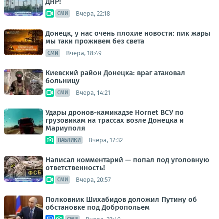
ДНР!
Вчера, 22:18
СМИ
Донецк, у нас очень плохие новости: пик жары
мы таки проживем без света
Вчера, 18:49
СМИ
Киевский район Донецка: враг атаковал
больницу
Вчера, 14:21
СМИ
Удары дронов-камикадзе Hornet ВСУ по
грузовикам на трассах возле Донецка и
Мариуполя
Вчера, 17:32
ПАБЛИКИ
Написал комментарий — попал под уголовную
ответственность!
Вчера, 20:57
СМИ
Полковник Шихабидов доложил Путину об
обстановке под Добропольем