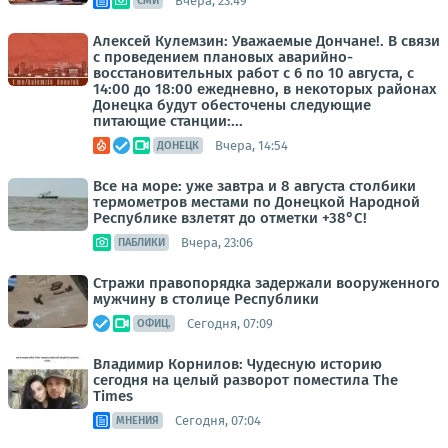
Вчера, 23:49
СМИ
Алексей Кулемзин: Уважаемые Дончане!. В связи
с проведением плановых аварийно-
восстановительных работ с 6 по 10 августа, с
14:00 до 18:00 ежедневно, в некоторых районах
Донецка будут обесточены следующие
питающие станции:...
Вчера, 14:54
ДОНЕЦК
Все на море: уже завтра и 8 августа столбики
термометров местами по Донецкой Народной
Республике взлетят до отметки +38°C!
Вчера, 23:06
ПАБЛИКИ
Стражи правопорядка задержали вооруженного
мужчину в столице Республики
Сегодня, 07:09
ОФИЦ.
Владимир Корнилов: Чудесную историю
сегодня на целый разворот поместила The
Times
Сегодня, 07:04
МНЕНИЯ