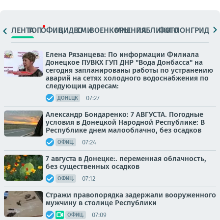
ЛЕНТА
ТОП
ОФИЦ.
ВИДЕО
СМИ
ВОЕНКОРЫ
МНЕНИЯ
ПАБЛИКИ
ФОТО
ЛОНГРИДЫ
Елена Рязанцева: По информации Филиала
Донецкое ПУВКХ ГУП ДНР "Вода Донбасса" на
сегодня запланированы работы по устранению
аварий на сетях холодного водоснабжения по
следующим адресам:
07:27
ДОНЕЦК
Александр Бондаренко: 7 АВГУСТА. Погодные
условия в Донецкой Народной Республике: В
Республике днем малооблачно, без осадков
07:24
ОФИЦ.
7 августа в Донецке:. переменная облачность,
без существенных осадков
07:12
ОФИЦ.
Стражи правопорядка задержали вооруженного
мужчину в столице Республики
07:09
ОФИЦ.