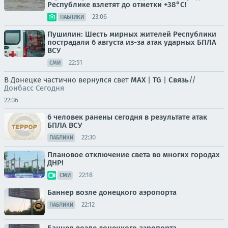
Республике взлетят до отметки +38°C!
23:06
ПАБЛИКИ
Пушилин: Шесть мирных жителей Республики
пострадали 6 августа из-за атак ударных БПЛА
ВСУ
22:51
СМИ
В Донецке частично вернулся свет
MAX
|
TG
|
Связь
//
Донбасс Сегодня
22:36
6 человек ранены сегодня в результате атак
БПЛА ВСУ
22:30
ПАБЛИКИ
Плановое отключение света во многих городах
ДНР!
22:18
СМИ
Баннер возле донецкого аэропорта
22:12
ПАБЛИКИ
Баннер возле донецкого аэропорта