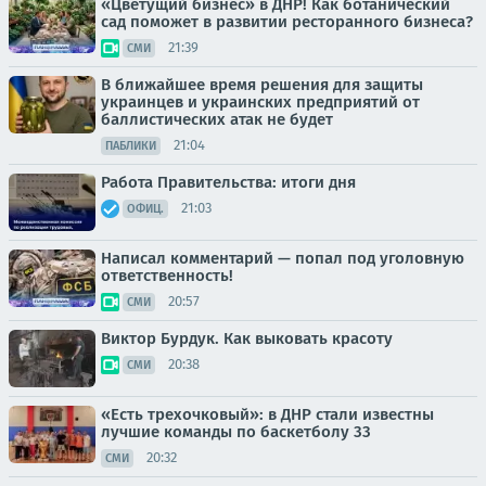
«Цветущий бизнес» в ДНР! Как ботанический
сад поможет в развитии ресторанного бизнеса?
21:39
СМИ
В ближайшее время решения для защиты
украинцев и украинских предприятий от
баллистических атак не будет
21:04
ПАБЛИКИ
Работа Правительства: итоги дня
21:03
ОФИЦ.
Написал комментарий — попал под уголовную
ответственность!
20:57
СМИ
Виктор Бурдук. Как выковать красоту
20:38
СМИ
«Есть трехочковый»: в ДНР стали известны
лучшие команды по баскетболу 33
20:32
СМИ