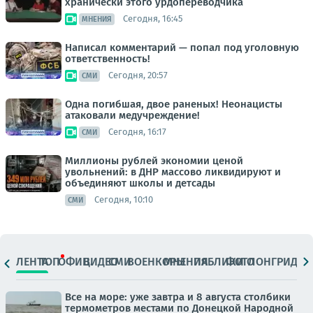
хранически этого урдопереводчика
Сегодня, 16:45
МНЕНИЯ
Написал комментарий — попал под уголовную
ответственность!
Сегодня, 20:57
СМИ
Одна погибшая, двое раненых! Неонацисты
атаковали медучреждение!
Сегодня, 16:17
СМИ
Миллионы рублей экономии ценой
увольнений: в ДНР массово ликвидируют и
объединяют школы и детсады
Сегодня, 10:10
СМИ
ЛЕНТА
ТОП
ОФИЦ.
ВИДЕО
СМИ
ВОЕНКОРЫ
МНЕНИЯ
ПАБЛИКИ
ФОТО
ЛОНГРИДЫ
Все на море: уже завтра и 8 августа столбики
термометров местами по Донецкой Народной