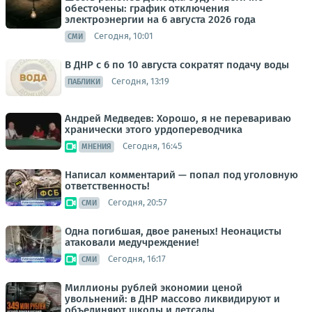
обесточены: график отключения
электроэнергии на 6 августа 2026 года
Сегодня, 10:01
СМИ
В ДНР с 6 по 10 августа сократят подачу воды
Сегодня, 13:19
ПАБЛИКИ
Андрей Медведев: Хорошо, я не перевариваю
хранически этого урдопереводчика
Сегодня, 16:45
МНЕНИЯ
Написал комментарий — попал под уголовную
ответственность!
Сегодня, 20:57
СМИ
Одна погибшая, двое раненых! Неонацисты
атаковали медучреждение!
Сегодня, 16:17
СМИ
Миллионы рублей экономии ценой
увольнений: в ДНР массово ликвидируют и
объединяют школы и детсады