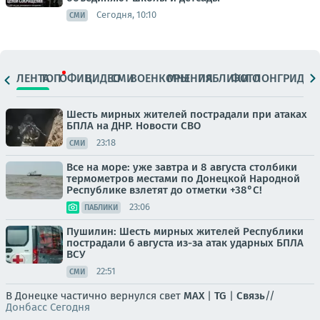
Сегодня, 10:10
СМИ
ЛЕНТА
ТОП
ОФИЦ.
ВИДЕО
СМИ
ВОЕНКОРЫ
МНЕНИЯ
ПАБЛИКИ
ФОТО
ЛОНГРИДЫ
Шесть мирных жителей пострадали при атаках
БПЛА на ДНР. Новости СВО
23:18
СМИ
Все на море: уже завтра и 8 августа столбики
термометров местами по Донецкой Народной
Республике взлетят до отметки +38°C!
23:06
ПАБЛИКИ
Пушилин: Шесть мирных жителей Республики
пострадали 6 августа из-за атак ударных БПЛА
ВСУ
22:51
СМИ
В Донецке частично вернулся свет
MAX
|
TG
|
Связь
//
Донбасс Сегодня