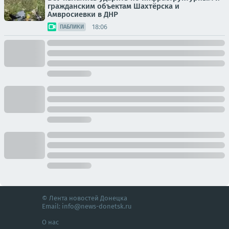
гражданским объектам Шахтёрска и
Амвросиевки в ДНР
18:06
ПАБЛИКИ
© Лента новостей Донецка
Email:
info@news-donetsk.ru
О нас