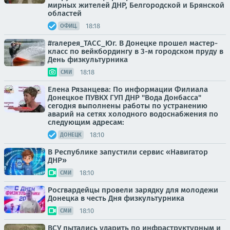
мирных жителей ДНР, Белгородской и Брянской
областей
18:18
ОФИЦ.
#галерея_ТАСС_Юг. В Донецке прошел мастер-
класс по вейкбордингу в 3-м городском пруду в
День физкультурника
18:18
СМИ
Елена Рязанцева: По информации Филиала
Донецкое ПУВКХ ГУП ДНР "Вода Донбасса"
сегодня выполнены работы по устранению
аварий на сетях холодного водоснабжения по
следующим адресам:
18:10
ДОНЕЦК
В Республике запустили сервис «Навигатор
ДНР»
18:10
СМИ
Росгвардейцы провели зарядку для молодежи
Донецка в честь Дня физкультурника
18:10
СМИ
ВСУ пытались ударить по инфраструктурным и