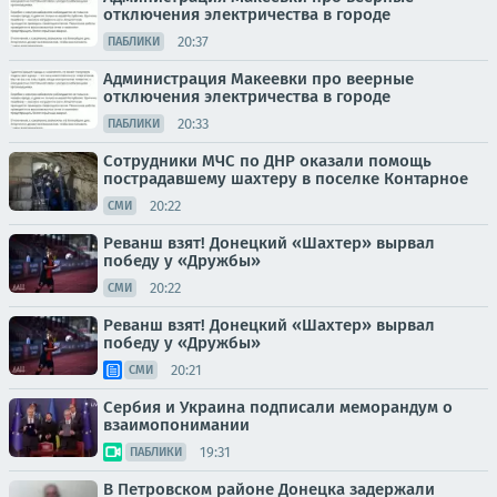
отключения электричества в городе
20:37
ПАБЛИКИ
Администрация Макеевки про веерные
отключения электричества в городе
20:33
ПАБЛИКИ
Сотрудники МЧС по ДНР оказали помощь
пострадавшему шахтеру в поселке Контарное
20:22
СМИ
Реванш взят! Донецкий «Шахтер» вырвал
победу у «Дружбы»
20:22
СМИ
Реванш взят! Донецкий «Шахтер» вырвал
победу у «Дружбы»
20:21
СМИ
Сербия и Украина подписали меморандум о
взаимопонимании
19:31
ПАБЛИКИ
В Петровском районе Донецка задержали