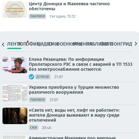
Центр Донецка и Макеевка частично
обесточены
Сегодня, 15:12
ПАБЛИКИ
ЛЕНТА
ТОП
ОФИЦ.
ВИДЕО
СМИ
ВОЕНКОРЫ
МНЕНИЯ
ПАБЛИКИ
ФОТО
ЛОНГРИДЫ
Елена Рязанцева: По информации
Пролетарского РЭС в связи с аварией в ТП 1533
без электроснабжения остаются:
21:07
ДОНЕЦК
Украина приобрела у Турции множество
различного вооружения
21:07
ПАБЛИКИ
«Света нет, воды нет, лифт не работает»:
жители Донецка выживают в жару среди
отключений
20:46
СМИ
Администрация Макеевки про веерные