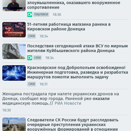
злоумышленника, оказавшего вооруженное
сопротивление
18:36
ПАБЛИКИ
51-летняя работница магазина ранена в
Кировском районе Донецка
18:34
СМИ
Последствия сегодняшней атаки ВСУ по мирным
жителям Куйбышевского района Донецка
18:34
СМИ
Красноярское под Добропольем освобождено!
Инженерная подготовка, разведка и разработка
маршрутов помогли выполнить задачу
18:31
СМИ
Женщина пострадала при налете украинских дронов на
Донецк, сообщил мэр города. Раненой уже
оказали
медицинскую помощь.//
РИА Новости
18:30
Следователи СК России будут расследовать
очередные преступления украинских
вооружённых формирований в отношении