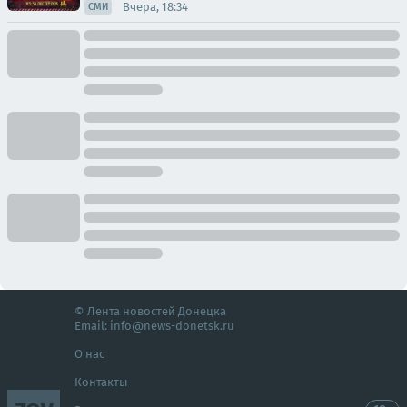
Вчера, 18:34
СМИ
© Лента новостей Донецка
Email:
info@news-donetsk.ru
О нас
Контакты