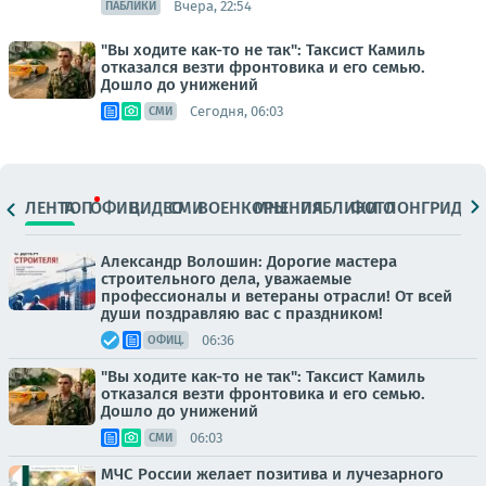
Вчера, 22:54
ПАБЛИКИ
"Вы ходите как-то не так": Таксист Камиль
отказался везти фронтовика и его семью.
Дошло до унижений
Сегодня, 06:03
СМИ
ЛЕНТА
ТОП
ОФИЦ.
ВИДЕО
СМИ
ВОЕНКОРЫ
МНЕНИЯ
ПАБЛИКИ
ФОТО
ЛОНГРИДЫ
Александр Волошин: Дорогие мастера
строительного дела, уважаемые
профессионалы и ветераны отрасли! От всей
души поздравляю вас с праздником!
06:36
ОФИЦ.
"Вы ходите как-то не так": Таксист Камиль
отказался везти фронтовика и его семью.
Дошло до унижений
06:03
СМИ
МЧС России желает позитива и лучезарного