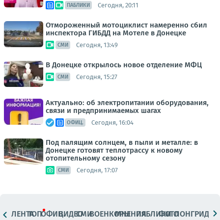
Сегодня, 20:11
ПАБЛИКИ
Отмороженный мотоциклист намеренно сбил
инспектора ГИБДД на Мотеле в Донецке
Сегодня, 13:49
СМИ
В Донецке открылось новое отделение МФЦ
Сегодня, 15:27
СМИ
Актуально: об электропитании оборудования,
связи и предпринимаемых шагах
Сегодня, 16:04
ОФИЦ.
Под палящим солнцем, в пыли и металле: в
Донецке готовят теплотрассу к новому
отопительному сезону
Сегодня, 17:07
СМИ
ЛЕНТА
ТОП
ОФИЦ.
ВИДЕО
СМИ
ВОЕНКОРЫ
МНЕНИЯ
ПАБЛИКИ
ФОТО
ЛОНГРИДЫ