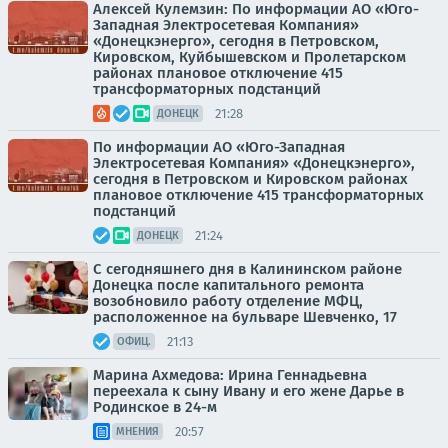
Алексей Кулемзин: По информации АО «Юго-
Западная Электросетевая Компания»
«Донецкэнерго», сегодня в Петровском,
Кировском, Куйбышевском и Пролетарском
районах плановое отключение 415
трансформаторных подстанций
21:28
ДОНЕЦК
По информации АО «Юго-Западная
Электросетевая Компания» «Донецкэнерго»,
сегодня в Петровском и Кировском районах
плановое отключение 415 трансформаторных
подстанций
21:24
ДОНЕЦК
С сегодняшнего дня в Калининском районе
Донецка после капитального ремонта
возобновило работу отделение МФЦ,
расположенное на бульваре Шевченко, 17
21:13
ОФИЦ.
Марина Ахмедова: Ирина Геннадьевна
переехала к сыну Ивану и его жене Дарье в
Родинское в 24-м
20:57
МНЕНИЯ