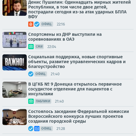
Денис Пушилин: Одиннадцать мирных жителей
Республики, в том числе двое детей,
пострадали сегодня из-за атак ударных БПЛА
ВФУ
22:16
ОФИЦ.
Спортсмены из ДНР выступили на
соревнованиях в ОАЭ
22:04
СМИ
Социальная поддержка, новые спортивные
объекты, развитие управленческих кадров и
благоустройство
21:40
ОФИЦ.
В ЦГКБ № 9 Донецка открылось первичное
сосудистое отделение для пациентов с
инсультами
21:40
ПАБЛИКИ
Состоялось заседание Федеральной комиссии
Всероссийского конкурса лучших проектов
создания городской среды
21:28
ОФИЦ.