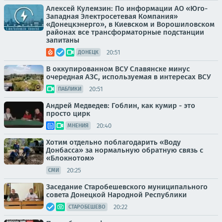
Алексей Кулемзин: По информации АО «Юго-
Западная Электросетевая Компания»
«Донецкэнерго», в Киевском и Ворошиловском
районах все трансформаторные подстанции
запитаны
20:51
ДОНЕЦК
В оккупированном ВСУ Славянске минус
очередная АЗС, используемая в интересах ВСУ
20:51
ПАБЛИКИ
Андрей Медведев: Гоблин, как кумир - это
просто цирк
20:40
МНЕНИЯ
Хотим отдельно поблагодарить «Воду
Донбасса» за нормальную обратную связь с
«Блокнотом»
20:25
СМИ
Заседание Старобешевского муниципального
совета Донецкой Народной Республики
20:22
СТАРОБЕШЕВО