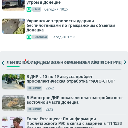
утром в Донецке
Сегодня, 10:27
СМИ
Украинские террористы ударили
беспилотниками по гражданским объектам
Донецка
Сегодня, 17:35
ПАБЛИКИ
ЛЕНТА
ТОП
ОФИЦ.
ВИДЕО
СМИ
ВОЕНКОРЫ
МНЕНИЯ
ПАБЛИКИ
ФОТО
ЛОНГРИДЫ
В ДНР с 10 по 19 августа пройдёт
профилактическая отработка "МОТО-СТОП"
22:42
ПАБЛИКИ
В Минстрое ДНР показали план застройки юго-
восточной части Донецка
22:12
ПАБЛИКИ
Елена Рязанцева: По информации
Пролетарского РЭС в связи с аварией в ТП 1533