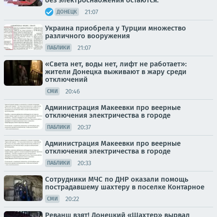
без электроснабжения остаются:
21:07
ДОНЕЦК
Украина приобрела у Турции множество
различного вооружения
21:07
ПАБЛИКИ
«Света нет, воды нет, лифт не работает»:
жители Донецка выживают в жару среди
отключений
20:46
СМИ
Администрация Макеевки про веерные
отключения электричества в городе
20:37
ПАБЛИКИ
Администрация Макеевки про веерные
отключения электричества в городе
20:33
ПАБЛИКИ
Сотрудники МЧС по ДНР оказали помощь
пострадавшему шахтеру в поселке Контарное
20:22
СМИ
Реванш взят! Донецкий «Шахтер» вырвал