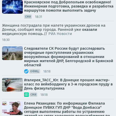
Красноярское под Добропольем освобождено!
Инженерная подготовка, разведка и разработка
маршрутов помогли выполнить задачу
18:31
СМИ
Женщина пострадала при налете украинских дронов на
Донецк, сообщил мэр города. Раненой уже
оказали
медицинскую помощь.//
РИА Новости
18:30
Следователи СК России будут расследовать
очередные преступления украинских
вооружённых формирований в отношении
мирных жителей ДНР, Белгородской и Брянской
областей
18:18
ОФИЦ.
#галерея_ТАСС_Юг. В Донецке прошел мастер-
класс по вейкбордингу в 3-м городском пруду в
День физкультурника
18:18
СМИ
Елена Рязанцева: По информации Филиала
Донецкое ПУВКХ ГУП ДНР "Вода Донбасса"
сегодня выполнены работы по устранению
аварий на сетях холодного водоснабжения по