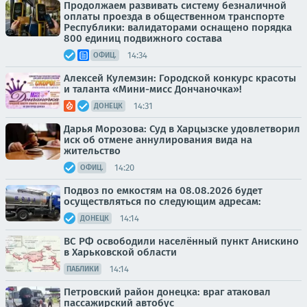
Продолжаем развивать систему безналичной
оплаты проезда в общественном транспорте
Республики: валидаторами оснащено порядка
800 единиц подвижного состава
14:34
ОФИЦ.
Алексей Кулемзин: Городской конкурс красоты
и таланта «Мини-мисс Дончаночка»!
14:31
ДОНЕЦК
Дарья Морозова: Суд в Харцызске удовлетворил
иск об отмене аннулирования вида на
жительство
14:20
ОФИЦ.
Подвоз по емкостям на 08.08.2026 будет
осуществляться по следующим адресам:
14:14
ДОНЕЦК
ВС РФ освободили населённый пункт Анискино
в Харьковской области
14:14
ПАБЛИКИ
Петровский район донецка: враг атаковал
пассажирский автобус