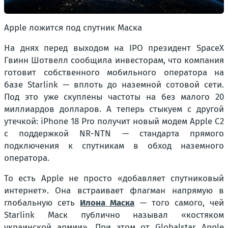
Apple ложится под спутник Маска
На днях перед выходом на IPO президент SpaceX
Гвинн Шотвелл сообщила инвесторам, что компания
готовит собственного мобильного оператора на
базе Starlink — вплоть до наземной сотовой сети.
Под это уже скуплены частоты на без малого 20
миллиардов долларов. А теперь стыкуем с другой
утечкой: iPhone 18 Pro получит новый модем Apple C2
с поддержкой NR-NTN — стандарта прямого
подключения к спутникам в обход наземного
оператора.
То есть Apple не просто «добавляет спутниковый
интернет». Она встраивает флагман напрямую в
глобальную сеть
Илона Маска
— того самого, чей
Starlink Маск публично называл «костяком
украинской армии». При этом от Globalstar Apple