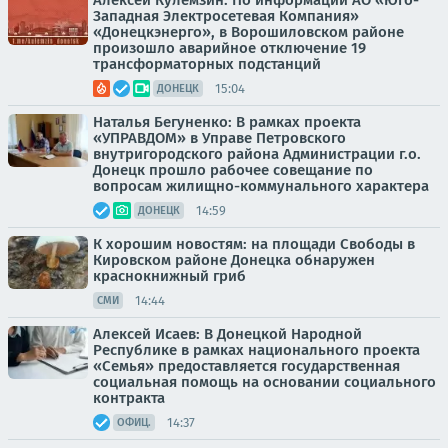
Алексей Кулемзин: По информации АО «Юго-
Западная Электросетевая Компания»
«Донецкэнерго», в Ворошиловском районе
произошло аварийное отключение 19
трансформаторных подстанций
15:04
ДОНЕЦК
Наталья Бегуненко: В рамках проекта
«УПРАВДОМ» в Управе Петровского
внутригородского района Администрации г.о.
Донецк прошло рабочее совещание по
вопросам жилищно-коммунального характера
14:59
ДОНЕЦК
К хорошим новостям: на площади Свободы в
Кировском районе Донецка обнаружен
краснокнижный гриб
14:44
СМИ
Алексей Исаев: В Донецкой Народной
Республике в рамках национального проекта
«Семья» предоставляется государственная
социальная помощь на основании социального
контракта
14:37
ОФИЦ.