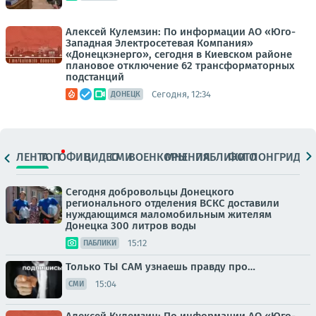
Алексей Кулемзин: По информации АО «Юго-
Западная Электросетевая Компания»
«Донецкэнерго», сегодня в Киевском районе
плановое отключение 62 трансформаторных
подстанций
Сегодня, 12:34
ДОНЕЦК
ЛЕНТА
ТОП
ОФИЦ.
ВИДЕО
СМИ
ВОЕНКОРЫ
МНЕНИЯ
ПАБЛИКИ
ФОТО
ЛОНГРИДЫ
Сегодня добровольцы Донецкого
регионального отделения ВСКС доставили
нуждающимся маломобильным жителям
Донецка 300 литров воды
15:12
ПАБЛИКИ
Только ТЫ САМ узнаешь правду про…
15:04
СМИ