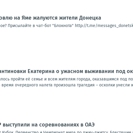
овлю на Яме жалуются жители Донецка
ое? Присылайте в чат-бот "Блокнота" http://t.me/messages_donet
антиновки Екатерина о ужасном выживании под о
ось пройти её семье и всем жителям города, оказавшимся под п
 время очередного налета произошла трагедия – осколки унесли ж
 выступили на соревнованиях в ОАЭ
ят Кубок, Первенство и Чемпионат мира по джиу-джитсу. Блестящи