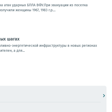
за атак ударных БПЛА ВФУ.При эвакуации из поселка
учили женщины 1967, 1983 г.р....
мых шагах
пливно-энергетической инфраструктуры в новых регионах
елен, а для...