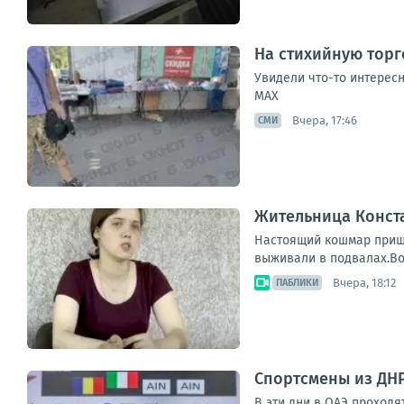
На стихийную торг
Увидели что-то интересн
МАХ
Вчера, 17:46
СМИ
Жительница Конст
Настоящий кошмар пришл
выживали в подвалах.Во
Вчера, 18:12
ПАБЛИКИ
Спортсмены из ДНР
В эти дни в ОАЭ проход