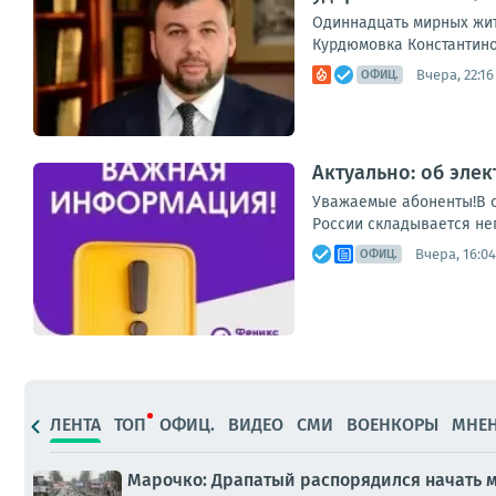
Одиннадцать мирных жите
Курдюмовка Константинов
Вчера, 22:16
ОФИЦ.
Актуально: об эле
Уважаемые абоненты!В с
России складывается неп
Вчера, 16:04
ОФИЦ.
ЛЕНТА
ТОП
ОФИЦ.
ВИДЕО
СМИ
ВОЕНКОРЫ
МНЕ
Марочко: Драпатый распорядился начать 