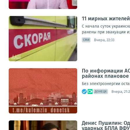
11 мирных жителей 
С начала суток украинск
ранены при эвакуации из
Вчера, 22:33
СМИ
По информации АО
районах плановое
Без электроэнергии оста
Вчера, 21:
ДОНЕЦК
Денис Пушилин: Од
ударных БПЛА ВФУ