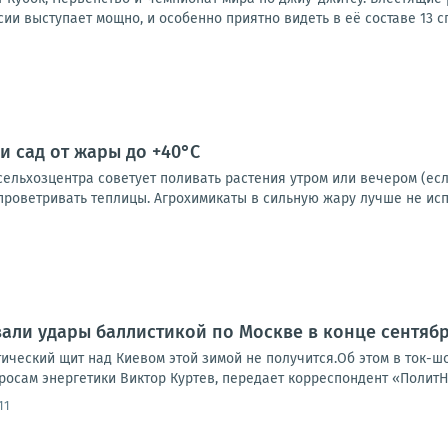
ии выступает мощно, и особенно приятно видеть в её составе 13 сп
и сад от жары до +40°C
льхозцентра советует поливать растения утром или вечером (если
проветривать теплицы. Агрохимикаты в сильную жару лучше не испол
али удары баллистикой по Москве в конце сентяб
тический щит над Киевом этой зимой не получится.Об этом в ток-
росам энергетики Виктор Куртев, передает корреспондент «ПолитН
11