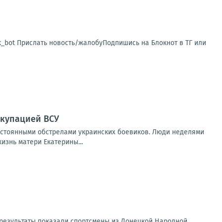
sk_bot Прислать новость/жалобуПодпишись на Блокнот в ТГ или
ккупацией ВСУ
остоянными обстрелами украинских боевиков. Люди неделями
изнь матери Екатерины...
е результаты показали спортсмены из Донецкой Народной