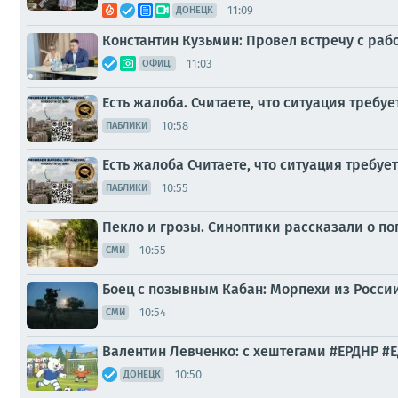
11:09
ДОНЕЦК
Константин Кузьмин: Провел встречу с раб
11:03
ОФИЦ.
Есть жалоба. Считаете, что ситуация требу
10:58
ПАБЛИКИ
Есть жалоба Считаете, что ситуация требуе
10:55
ПАБЛИКИ
Пекло и грозы. Синоптики рассказали о п
10:55
СМИ
Боец с позывным Кабан: Морпехи из Росси
10:54
СМИ
Валентин Левченко: с хештегами #ЕРДНР #
10:50
ДОНЕЦК