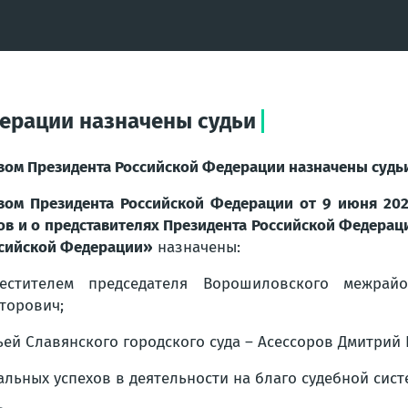
ерации назначены судьи
зом Президента Российской Федерации назначены судь
зом Президента Российской Федерации от 9 июня 20
ов и о представителях Президента Российской Федера
сийской Федерации»
назначены:
местителем председателя Ворошиловского межрай
торович;
ьей Славянского городского суда – Асессоров Дмитрий 
ьных успехов в деятельности на благо судебной сист