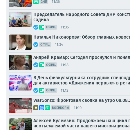
11:36
СМИ
Председатель Народного Совета ДНР Конст
садика
11:36
ОФИЦ.
Наталья Никонорова: Обзор главных новос
11:34
ОФИЦ.
Андрей Крамар: Сегодня проснулся и понял,
11:18
ОФИЦ.
В День физкультурника сотрудник спецпод
для активистов «Движения первых» в рег
11:12
ОФИЦ.
WarGonzo: Фронтовая сводка на утро 08.08.
11:10
ВОЕНКОРЫ
Алексей Кулемзин: Продолжаем наш цикл п
неотъемлемой части нашего многонациона