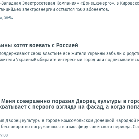
Западная Электросетевая Компания» «Донецкэнерго», в Кировск
анций.Без электроэнергии остаются 1500 абонентов.
, 08:54
аины хотят воевать с Россией
поддерживают свою властьНе все жители Украины забыли о родст
жители УкраиныВыбирайте интересный город или подписывайтесь н
: Меня совершенно поразил Дворец культуры в го
ахватывает с первого взгляда на фасад, а когда по
л Дворец культуры в городе Комсомольском Донецкой Народной Ре
 бесповоротно погружаешься в атмосферу советского периода. Стал
09:08