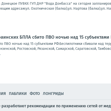
Донецкое ПУВКХ ГУП ДНР "Вода Донбасса" на сегодня запланиров
щим адресам:ул. Охотническая (балка);ул. Нартова (балка);ул. Нар
краинских БПЛА сбито ПВО ночью над 15 субъектами
то ПВО ночью над 15 субъектами РФ:Беспилотники сбивали над тер
нзенской, Ростовской, Рязанской, Самарской, Саратовской, Тамбовск
7
НИЯ
ПАБЛИКИ
ФОТО
ЛОНГРИДЫ
е разработают рекомендации по применению сетей от мед