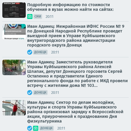
Подробную информацию по стоимости
обучения в вузах можно найти на сайтах:
20:11
СМИ
Иван Адамец: Межрайонная ИФНС России № 9
по Донецкой Народной Республике проведет
выездной прием в Управе Куйбышевского
внутригородского района администрации
городского округа Донецк
20:11
ДОНЕЦК
Иван Адамец: Заместитель руководителя
Управы Куйбышевского района Алексей
Шлапак, депутат Донецкого горсовета Сергей
Остапенко и представители Единого
регионального фонда по работе с МКД провели
встречу с жителями дома № 103...
20:11
ДОНЕЦК
Иван Адамец: Сектор по делам молодёжи,
культуры и спорта Управы Куйбышевского
района организовал зарядку к Всероссийской
акции, приуроченной к празднованию Дня
физкультурника
20:11
ДОНЕЦК