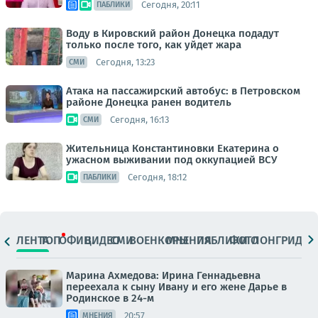
Сегодня, 20:11
ПАБЛИКИ
Воду в Кировский район Донецка подадут
только после того, как уйдет жара
Сегодня, 13:23
СМИ
Атака на пассажирский автобус: в Петровском
районе Донецка ранен водитель
Сегодня, 16:13
СМИ
Жительница Константиновки Екатерина о
ужасном выживании под оккупацией ВСУ
Сегодня, 18:12
ПАБЛИКИ
ЛЕНТА
ТОП
ОФИЦ.
ВИДЕО
СМИ
ВОЕНКОРЫ
МНЕНИЯ
ПАБЛИКИ
ФОТО
ЛОНГРИДЫ
Марина Ахмедова: Ирина Геннадьевна
переехала к сыну Ивану и его жене Дарье в
Родинское в 24-м
20:57
МНЕНИЯ