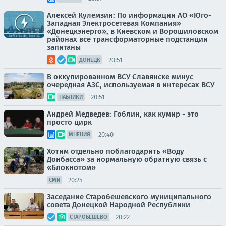
Алексей Кулемзин: По информации АО «Юго-
Западная Электросетевая Компания»
«Донецкэнерго», в Киевском и Ворошиловском
районах все трансформаторные подстанции
запитаны
20:51
ДОНЕЦК
В оккупированном ВСУ Славянске минус
очередная АЗС, используемая в интересах ВСУ
20:51
ПАБЛИКИ
Андрей Медведев: Гоблин, как кумир - это
просто цирк
20:40
МНЕНИЯ
Хотим отдельно поблагодарить «Воду
Донбасса» за нормальную обратную связь с
«Блокнотом»
20:25
СМИ
Заседание Старобешевского муниципального
совета Донецкой Народной Республики
20:22
СТАРОБЕШЕВО